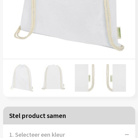
Papieren tassen
Reistassen
Zakelijk
Rugzakken
Schoudertassen
Koeltassen
Schrijf & papierwaren
Stel product samen
Balpennen
1. Selecteer een kleur