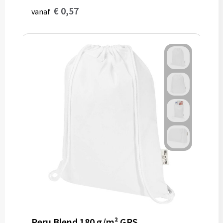
€ 0,57
vanaf
Peru Blend 180 g/m² GRS