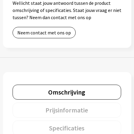
Wellicht staat jouw antwoord tussen de product
Gereedschap
omschrijving of specificaties. Staat jouw vraag er niet
tussen? Neem dan contact met ons op
Persoonlijke verzorging
Neem contact met ons op
Zonnebrillen
EHBO
Verpakkingen
Pashouders
Omschrijving
Prijsinformatie
Specificaties