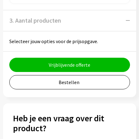
Muntjes
3. Aantal producten
Paraplu's
Selecteer jouw opties voor de prijsopgave.
Stormparaplu's
Klassieke paraplu's
Vrijblijvende offerte
Opvouwbare paraplu's
Bestellen
Divers
Technologie
Heb je een vraag over dit
product?
Vrije tijd