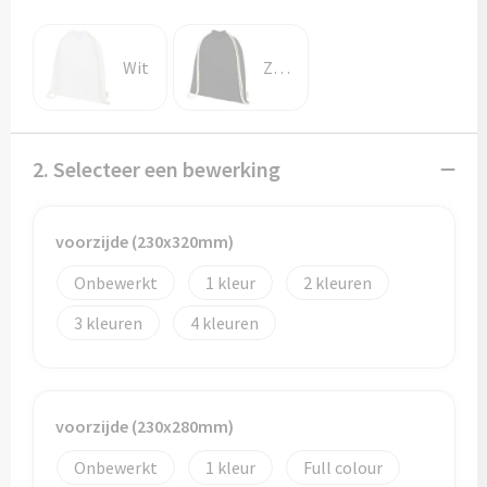
Potloden
Markeerstiften
Wit
Zwart
Geschenksets
2. Selecteer een bewerking
Merken
Notaboekjes
voorzijde (230x320mm)
Zelfklevende memo's
Onbewerkt
1
2
3
4
Notablokken
Mappen
voorzijde (230x280mm)
Eten & drinken
Onbewerkt
1
Full colour