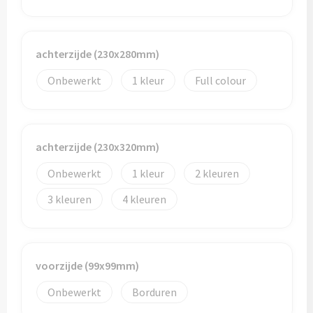
Bidons
Drinkbekers
achterzijde (230x280mm)
Onbewerkt
1
Full colour
Drinkflessen
Thermosflessen
achterzijde (230x320mm)
Thermosbekers
Onbewerkt
1
2
Mokken & kopjes
3
4
Glazen
Lunchboxen
voorzijde (99x99mm)
Onbewerkt
Borduren
Snoep