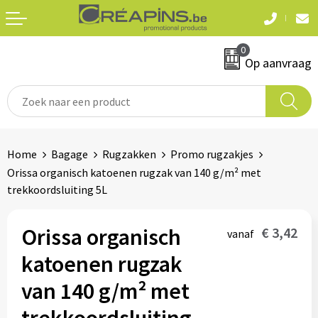
Terug
Terug
0
Textiel
Sleutelhangers
Op aanvraag
T-shirts
Automerken
Polo's
Divers
Home
Bagage
Rugzakken
Promo rugzakjes
Sweaters en hoodies
Orissa organisch katoenen rugzak van 140 g/m² met
Eten & drinken
trekkoordsluiting 5L
Fleeces
Snoepgoed
Jassen
Orissa organisch
€ 3,42
vanaf
Waterflesjes
katoenen rugzak
Hemden
van 140 g/m² met
Badtextiel & douche
Schrijf & papierwaren