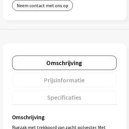
Neem contact met ons op
Muntjes
Paraplu's
Stormparaplu's
Klassieke paraplu's
Omschrijving
Opvouwbare paraplu's
Prijsinformatie
Divers
Specificaties
Technologie
Omschrijving
Vrije tijd
Rugzak met trekkoord van zacht polyester. Met