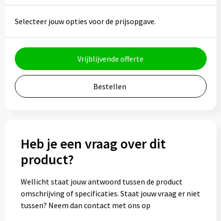
Bidons
Selecteer jouw opties voor de prijsopgave.
Drinkbekers
Vrijblijvende offerte
Drinkflessen
Thermosflessen
Bestellen
Thermosbekers
Mokken & kopjes
Heb je een vraag over dit
product?
Glazen
Wellicht staat jouw antwoord tussen de product
Lunchboxen
omschrijving of specificaties. Staat jouw vraag er niet
tussen? Neem dan contact met ons op
Snoep