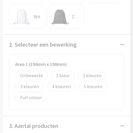
Potloden
Wit
Zwart
Markeerstiften
Geschenksets
2. Selecteer een bewerking
Merken
Notaboekjes
Area 1 (190mm x 190mm)
Zelfklevende memo's
Onbewerkt
1
2
3
4
5
Notablokken
Full colour
Mappen
3. Aantal producten
Eten & drinken