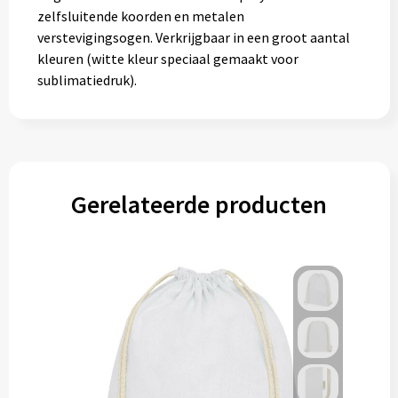
Gereedschap
zelfsluitende koorden en metalen
verstevigingsogen. Verkrijgbaar in een groot aantal
Persoonlijke verzorging
kleuren (witte kleur speciaal gemaakt voor
sublimatiedruk).
Zonnebrillen
EHBO
Verpakkingen
Gerelateerde producten
Pashouders