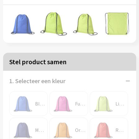
Papieren tassen
Reistassen
Zakelijk
Rugzakken
Stel product samen
Schoudertassen
1. Selecteer een kleur
Koeltassen
Blauw
Fuchsia
Lichtgroen
Schrijf & papierwaren
Balpennen
Marine blauw
Oranje
Rood