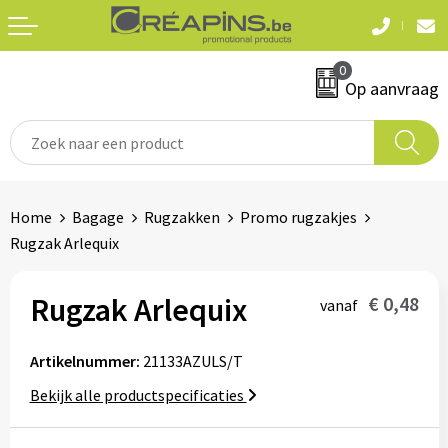
Terug
Terug
0
Textiel
Sleutelhangers
Op aanvraag
T-shirts
Automerken
Polo's
Divers
Home
Bagage
Rugzakken
Promo rugzakjes
Sweaters en hoodies
Rugzak Arlequix
Eten & drinken
Fleeces
Snoepgoed
Rugzak Arlequix
€ 0,48
vanaf
Jassen
Waterflesjes
Artikelnummer:
21133AZULS/T
Hemden
Bekijk alle productspecificaties
Badtextiel & douche
Schrijf & papierwaren