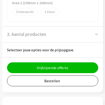
Potloden
Area 2 (190mm x 200mm)
Onbewerkt
1
Markeerstiften
Geschenksets
2. Aantal producten
Merken
Notaboekjes
Selecteer jouw opties voor de prijsopgave.
Zelfklevende memo's
Vrijblijvende offerte
Notablokken
Bestellen
Mappen
Eten & drinken