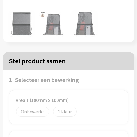
Papieren tassen
Reistassen
Zakelijk
Rugzakken
Stel product samen
Schoudertassen
1. Selecteer een bewerking
Koeltassen
Area 1 (190mm x 100mm)
Schrijf & papierwaren
Onbewerkt
1
Balpennen