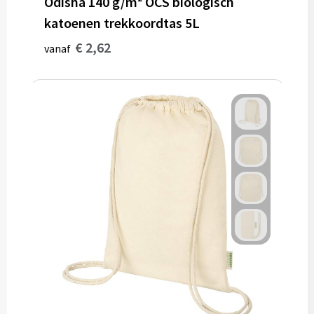
Odisha 140 g/m² OCS biologisch
katoenen trekkoordtas 5L
€ 2,62
vanaf