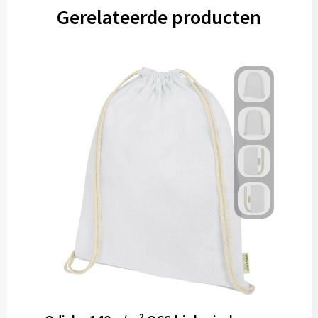
Gereedschap
Gerelateerde producten
Persoonlijke verzorging
Zonnebrillen
EHBO
Verpakkingen
Pashouders