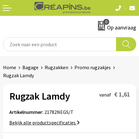
Terug
Terug
0
Textiel
Sleutelhangers
Op aanvraag
T-shirts
Automerken
Polo's
Divers
Home
Bagage
Rugzakken
Promo rugzakjes
Sweaters en hoodies
Rugzak Lamdy
Eten & drinken
Fleeces
Snoepgoed
Rugzak Lamdy
€ 1,61
vanaf
Jassen
Waterflesjes
Artikelnummer:
21782NEGS/T
Hemden
Bekijk alle productspecificaties
Badtextiel & douche
Schrijf & papierwaren