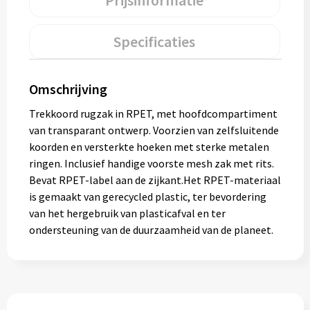
Prijsinformatie
Muntjes
Specificaties
Paraplu's
Omschrijving
Stormparaplu's
Trekkoord rugzak in RPET, met hoofdcompartiment
van transparant ontwerp. Voorzien van zelfsluitende
Klassieke paraplu's
koorden en versterkte hoeken met sterke metalen
ringen. Inclusief handige voorste mesh zak met rits.
Opvouwbare paraplu's
Bevat RPET-label aan de zijkant.Het RPET-materiaal
is gemaakt van gerecycled plastic, ter bevordering
van het hergebruik van plasticafval en ter
Divers
ondersteuning van de duurzaamheid van de planeet.
Technologie
Vrije tijd