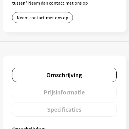
tussen? Neem dan contact met ons op
Bidons
Neem contact met ons op
Drinkbekers
Drinkflessen
Thermosflessen
Thermosbekers
Omschrijving
Mokken & kopjes
Prijsinformatie
Glazen
Lunchboxen
Specificaties
Snoep