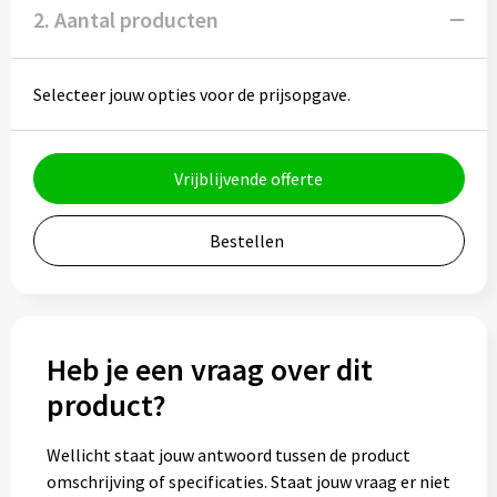
Potloden
2. Aantal producten
Markeerstiften
Selecteer jouw opties voor de prijsopgave.
Geschenksets
Merken
Vrijblijvende offerte
Notaboekjes
Bestellen
Zelfklevende memo's
Notablokken
Heb je een vraag over dit
Mappen
product?
Wellicht staat jouw antwoord tussen de product
Eten & drinken
omschrijving of specificaties. Staat jouw vraag er niet