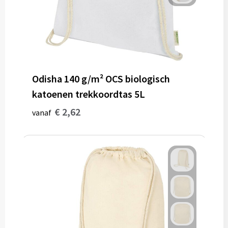
Gereedschap
Persoonlijke verzorging
Zonnebrillen
Odisha 140 g/m² OCS biologisch
EHBO
katoenen trekkoordtas 5L
Verpakkingen
€ 2,62
vanaf
Pashouders