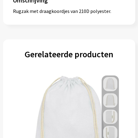
Omschrijving
Muntjes
Rugzak met draagkoordjes van 210D polyester.
Paraplu's
Stormparaplu's
Gerelateerde producten
Klassieke paraplu's
Opvouwbare paraplu's
Divers
Technologie
Vrije tijd