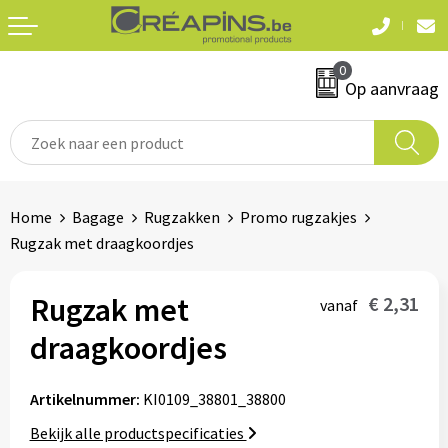
Terug
Terug
0
Textiel
Sleutelhangers
Op aanvraag
T-shirts
Automerken
Polo's
Divers
Home
Bagage
Rugzakken
Promo rugzakjes
Sweaters en hoodies
Rugzak met draagkoordjes
Eten & drinken
Fleeces
Snoepgoed
Rugzak met
€ 2,31
vanaf
Jassen
draagkoordjes
Waterflesjes
Hemden
Artikelnummer:
KI0109_38801_38800
Badtextiel & douche
Schrijf & papierwaren
Bekijk alle productspecificaties