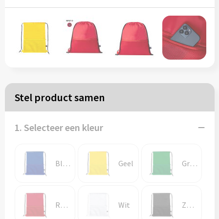
Papieren tassen
Reistassen
Zakelijk
Rugzakken
Stel product samen
Schoudertassen
1. Selecteer een kleur
Koeltassen
Blauw
Geel
Groen
Schrijf & papierwaren
Balpennen
Rood
Wit
Zwart