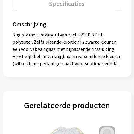
Specificaties
Gereedschap
Persoonlijke verzorging
Omschrijving
Zonnebrillen
Rugzak met trekkoord van zacht 210D RPET-
polyester. Zelfsluitende koorden in zwarte kleur en
EHBO
een voorvak van gaas met bijpassende ritssluiting.
RPET zijlabel en verkrijgbaar in verschillende kleuren
Verpakkingen
(witte kleur speciaal gemaakt voor sublimatiedruk).
Pashouders
Gerelateerde producten