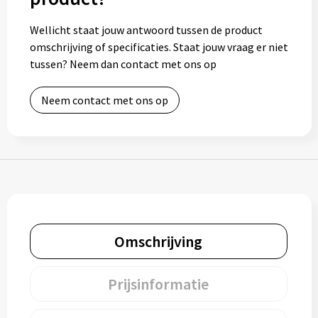
Muntjes
Wellicht staat jouw antwoord tussen de product
omschrijving of specificaties. Staat jouw vraag er niet
tussen? Neem dan contact met ons op
Paraplu's
Neem contact met ons op
Stormparaplu's
Klassieke paraplu's
Opvouwbare paraplu's
Divers
Omschrijving
Technologie
Prijsinformatie
Vrije tijd