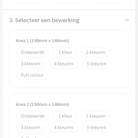
Potloden
Markeerstiften
2. Selecteer een bewerking
Geschenksets
Area 1 (190mm x 140mm)
Merken
Onbewerkt
1
2
Notaboekjes
3
4
5
Full colour
Zelfklevende memo's
Notablokken
Area 2 (190mm x 140mm)
Mappen
Onbewerkt
1
2
3
4
5
Eten & drinken