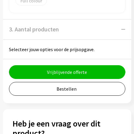
Full colour
Bidons
Drinkbekers
3. Aantal producten
Drinkflessen
Selecteer jouw opties voor de prijsopgave.
Thermosflessen
Thermosbekers
Vrijblijvende offerte
Mokken & kopjes
Bestellen
Glazen
Lunchboxen
Heb je een vraag over dit
Snoep
product?