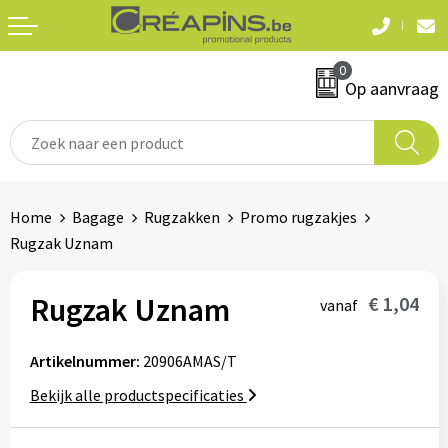
Terug
Terug
0
Textiel
Sleutelhangers
Op aanvraag
T-shirts
Automerken
Polo's
Divers
Home
Bagage
Rugzakken
Promo rugzakjes
Sweaters en hoodies
Rugzak Uznam
Eten & drinken
Fleeces
Snoepgoed
Rugzak Uznam
€ 1,04
vanaf
Jassen
Waterflesjes
Artikelnummer:
20906AMAS/T
Hemden
Bekijk alle productspecificaties
Badtextiel & douche
Schrijf & papierwaren