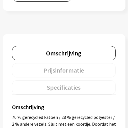
Bidons
Drinkbekers
Drinkflessen
Thermosflessen
Omschrijving
Thermosbekers
Prijsinformatie
Mokken & kopjes
Specificaties
Glazen
Lunchboxen
Omschrijving
70 % gerecycled katoen / 28 % gerecycled polyester /
Snoep
2 % andere vezels. Sluit met een koordje. Doordat het