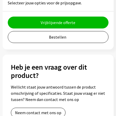
Potloden
Selecteer jouw opties voor de prijsopgave.
Markeerstiften
Vrijblijvende offerte
Geschenksets
Bestellen
Merken
Notaboekjes
Heb je een vraag over dit
Zelfklevende memo's
product?
Notablokken
Wellicht staat jouw antwoord tussen de product
Mappen
omschrijving of specificaties. Staat jouw vraag er niet
tussen? Neem dan contact met ons op
Eten & drinken
Neem contact met ons op