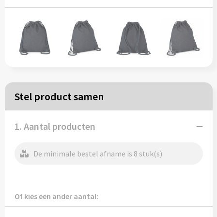
Papieren tassen
Reistassen
Zakelijk
Rugzakken
Stel product samen
Schoudertassen
1. Aantal producten
Koeltassen
De minimale bestel afname is 8 stuk(s)
Schrijf & papierwaren
Of kies een ander aantal:
Balpennen