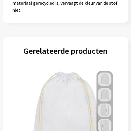
materiaal gerecycled is, vervaagt de kleur van de stof
Muntjes
niet.
Paraplu's
Stormparaplu's
Gerelateerde producten
Klassieke paraplu's
Opvouwbare paraplu's
Divers
Technologie
Vrije tijd