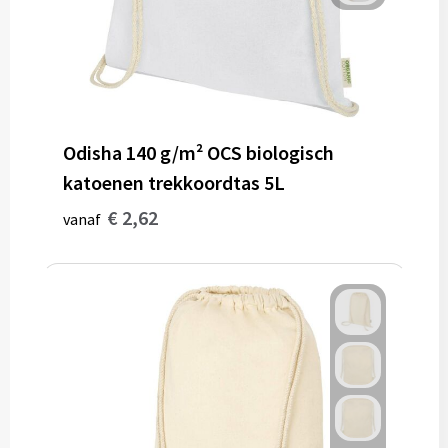
Gereedschap
Persoonlijke verzorging
Zonnebrillen
Odisha 140 g/m² OCS biologisch
EHBO
katoenen trekkoordtas 5L
Verpakkingen
€ 2,62
vanaf
Pashouders