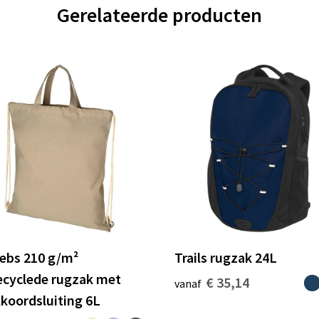
Gerelateerde producten
ebs 210 g/m²
Trails rugzak 24L
ecyclede rugzak met
€ 35,14
vanaf
kkoordsluiting 6L