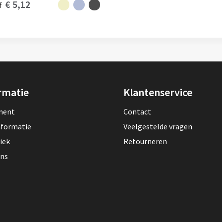
€ 5,12
f
rmatie
Klantenservice
lment
Contact
nformatie
Veelgestelde vragen
iek
Retourneren
ons