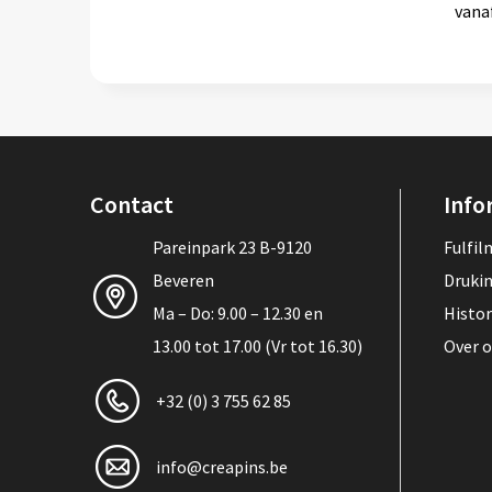
vana
Contact
Info
Pareinpark 23 B-9120
Fulfi
Beveren
Druki
Ma – Do: 9.00 – 12.30 en
Histor
13.00 tot 17.00 (Vr tot 16.30)
Over 
+32 (0) 3 755 62 85
info@creapins.be