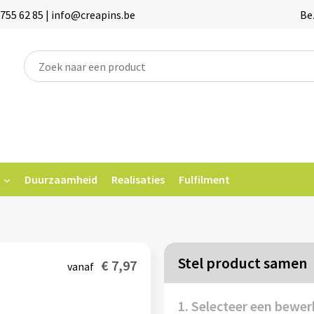
755 62 85 | info@creapins.be
Be
Duurzaamheid
Realisaties
Fulfilment
Stel product samen
€ 7,97
vanaf
1. Selecteer een bewer