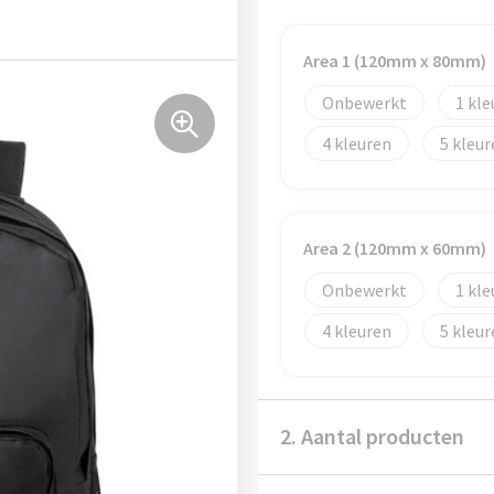
Area 1 (120mm x 80mm)
Onbewerkt
1
4
5
Area 2 (120mm x 60mm)
Onbewerkt
1
4
5
2. Aantal producten