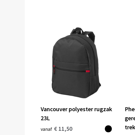
Vancouver polyester rugzak
Phe
23L
ger
tre
€ 11,50
vanaf