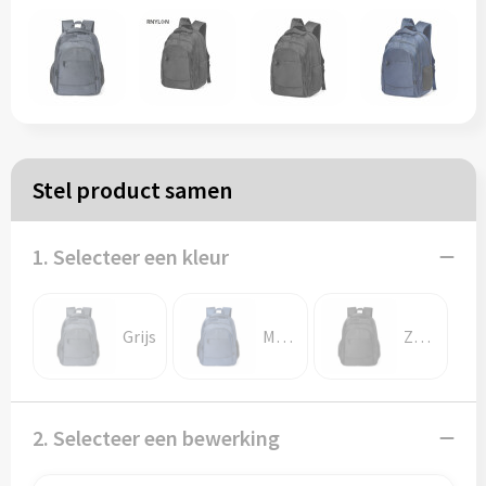
Papieren tassen
Reistassen
Zakelijk
Stel product samen
Rugzakken
1. Selecteer een kleur
Schoudertassen
Koeltassen
Grijs
Marine blauw
Zwart
Schrijf & papierwaren
2. Selecteer een bewerking
Balpennen