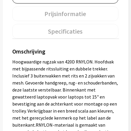
Muntjes
Prijsinformatie
Paraplu's
Specificaties
Stormparaplu's
Omschrijving
Klassieke paraplu's
Hoogwaardige rugzak van 420D RNYLON. Hoofdvak
met bijpassende ritssluiting en dubbele trekker.
Opvouwbare paraplu's
Inclusief 3 buitenvakken met rits en 2 zijvakken van
mesh. Gevoerde handgreep, rug- en schouderbanden,
deze laatste verstelbaar. Binnenkant met
Divers
gewatteerd laptopvak voor laptops tot 15" en
bevestiging aan de achterkant voor montage op een
Technologie
trolley. Verkrijgbaar in een breed scala aan kleuren,
met het gerecyclede kenmerk op het label aan de
Vrije tijd
buitenkant.RNYLON-materiaal is gemaakt van