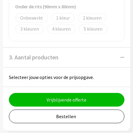
Potloden
Onder de rits (90mm x 80mm)
Markeerstiften
Onbewerkt
1
2
3
4
5
Geschenksets
Merken
3. Aantal producten
Notaboekjes
Zelfklevende memo's
Selecteer jouw opties voor de prijsopgave.
Notablokken
Vrijblijvende offerte
Mappen
Bestellen
Eten & drinken