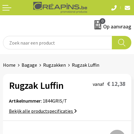
Terug
Terug
0
Textiel
Sleutelhangers
Op aanvraag
T-shirts
Automerken
Polo's
Divers
Home
Bagage
Rugzakken
Rugzak Luffin
Sweaters en hoodies
Eten & drinken
Fleeces
Rugzak Luffin
€ 12,38
vanaf
Snoepgoed
Jassen
Artikelnummer:
1844GRIS/T
Waterflesjes
Hemden
Bekijk alle productspecificaties
Badtextiel & douche
Schrijf & papierwaren