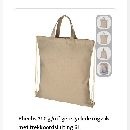
Pheebs 210 g/m² gerecyclede rugzak
met trekkoordsluiting 6L