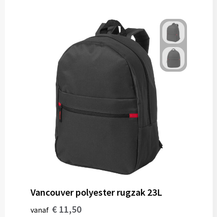
Gereedschap
Persoonlijke verzorging
Zonnebrillen
EHBO
Verpakkingen
Pashouders
Vancouver polyester rugzak 23L
€ 11,50
vanaf