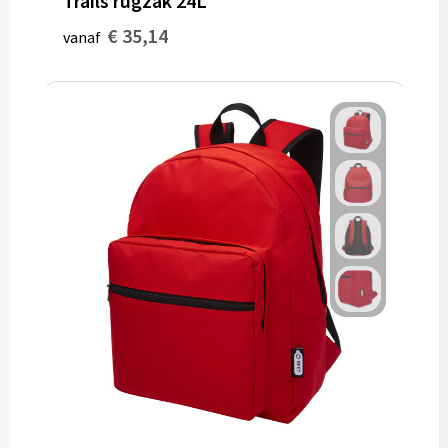
Trails rugzak 24L
€ 35,14
vanaf