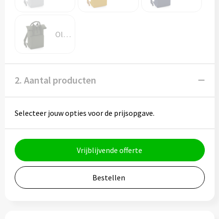
Potloden
Markeerstiften
Olive Green
Geschenksets
Merken
2. Aantal producten
Notaboekjes
Selecteer jouw opties voor de prijsopgave.
Zelfklevende memo's
Notablokken
Vrijblijvende offerte
Mappen
Bestellen
Eten & drinken