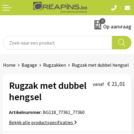
Terug
Terug
0
Textiel
Sleutelhangers
Op aanvraag
T-shirts
Automerken
Polo's
Divers
Home
Bagage
Rugzakken
Rugzak met dubbel hengsel
Sweaters en hoodies
Eten & drinken
Fleeces
Rugzak met dubbel
€ 21,01
vanaf
Snoepgoed
hengsel
Jassen
Waterflesjes
Hemden
Artikelnummer:
BG118_77361_77360
Bekijk alle productspecificaties
Badtextiel & douche
Schrijf & papierwaren