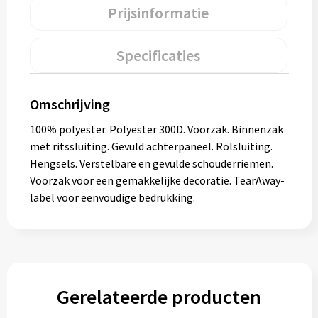
Prijsinformatie
Muntjes
Specificaties
Paraplu's
Stormparaplu's
Omschrijving
100% polyester. Polyester 300D. Voorzak. Binnenzak
Klassieke paraplu's
met ritssluiting. Gevuld achterpaneel. Rolsluiting.
Hengsels. Verstelbare en gevulde schouderriemen.
Opvouwbare paraplu's
Voorzak voor een gemakkelijke decoratie. TearAway-
label voor eenvoudige bedrukking.
Divers
Technologie
Gerelateerde producten
Vrije tijd