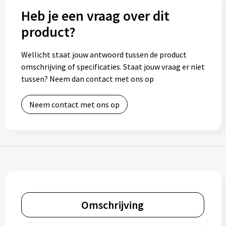
Heb je een vraag over dit
Bidons
product?
Drinkbekers
Wellicht staat jouw antwoord tussen de product
Drinkflessen
omschrijving of specificaties. Staat jouw vraag er niet
tussen? Neem dan contact met ons op
Thermosflessen
Neem contact met ons op
Thermosbekers
Mokken & kopjes
Glazen
Lunchboxen
Omschrijving
Snoep