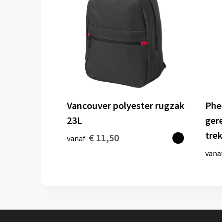
Vancouver polyester rugzak
Phe
23L
ger
tre
€ 11,50
vanaf
vana