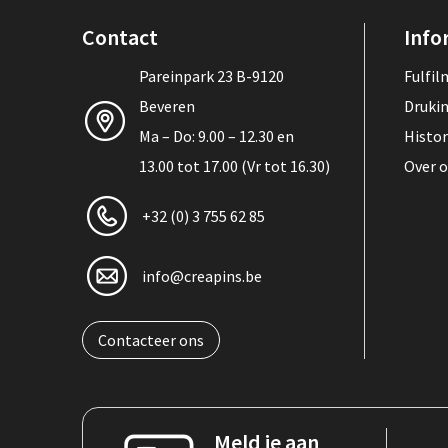
Contact
Info
Pareinpark 23 B-9120
Fulfi
Beveren
Druki
Ma – Do: 9.00 – 12.30 en
Histor
13.00 tot 17.00 (Vr tot 16.30)
Over 
+32 (0) 3 755 62 85
info@creapins.be
Contacteer ons
Meld je aan