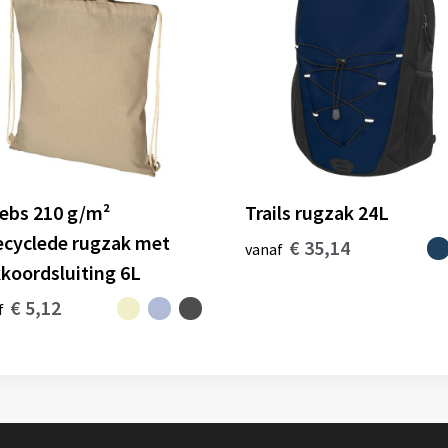
ebs 210 g/m²
Trails rugzak 24L
ecyclede rugzak met
€ 35,14
vanaf
kkoordsluiting 6L
€ 5,12
f