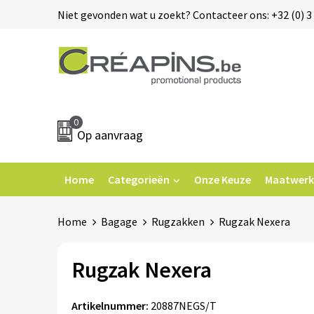
Niet gevonden wat u zoekt? Contacteer ons: +32 (0) 3 
0
Op aanvraag
Home
Categorieën
Onze Keuze
Maatwerk
Home
Bagage
Rugzakken
Rugzak Nexera
Rugzak Nexera
Artikelnummer:
20887NEGS/T