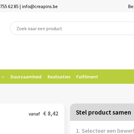
755 62 85 | info@creapins.be
Be
Duurzaamheid
Realisaties
Fulfilment
Stel product samen
€ 8,42
vanaf
1. Selecteer een bewer