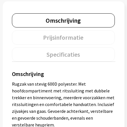
Muntjes
Omschrijving
Paraplu's
Prijsinformatie
Stormparaplu's
Specificaties
Klassieke paraplu's
Opvouwbare paraplu's
Omschrijving
Rugzak van stevig 600D polyester. Met
Divers
hoofdcompartiment met ritssluiting met dubbele
trekker en binnenvoering, meerdere voorzakken met
Technologie
ritssluitingen en comfortabele handvatten. Inclusief
zijvakjes van gaas. Gevoerde achterkant, verstelbare
Vrije tijd
en gevoerde schouderbanden, evenals een
verstelbare heupriem.