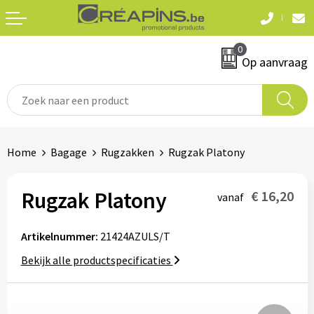
Terug
Terug
0
Textiel
Sleutelhangers
Op aanvraag
T-shirts
Automerken
Polo's
Divers
Home
Bagage
Rugzakken
Rugzak Platony
Sweaters en hoodies
Eten & drinken
Fleeces
Rugzak Platony
€ 16,20
vanaf
Snoepgoed
Jassen
Artikelnummer:
21424AZULS/T
Waterflesjes
Hemden
Bekijk alle productspecificaties
Badtextiel & douche
Schrijf & papierwaren