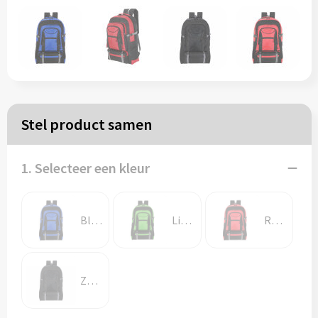
Papieren tassen
Reistassen
Zakelijk
Stel product samen
Rugzakken
1. Selecteer een kleur
Schoudertassen
Koeltassen
Blauw
Lichtgroen
Rood
Schrijf & papierwaren
Zwart
Balpennen