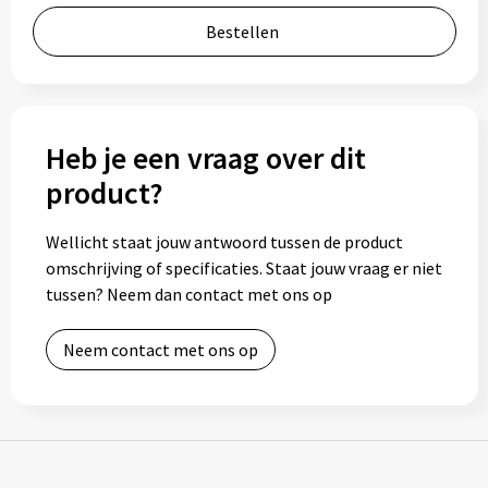
Bidons
Bestellen
Drinkbekers
Drinkflessen
Heb je een vraag over dit
product?
Thermosflessen
Wellicht staat jouw antwoord tussen de product
Thermosbekers
omschrijving of specificaties. Staat jouw vraag er niet
tussen? Neem dan contact met ons op
Mokken & kopjes
Glazen
Neem contact met ons op
Lunchboxen
Snoep