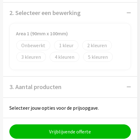
Potloden
2. Selecteer een bewerking
Markeerstiften
Geschenksets
Area 1 (90mm x 100mm)
Onbewerkt
1
2
Merken
3
4
5
Notaboekjes
Zelfklevende memo's
3. Aantal producten
Notablokken
Selecteer jouw opties voor de prijsopgave.
Mappen
Vrijblijvende offerte
Eten & drinken