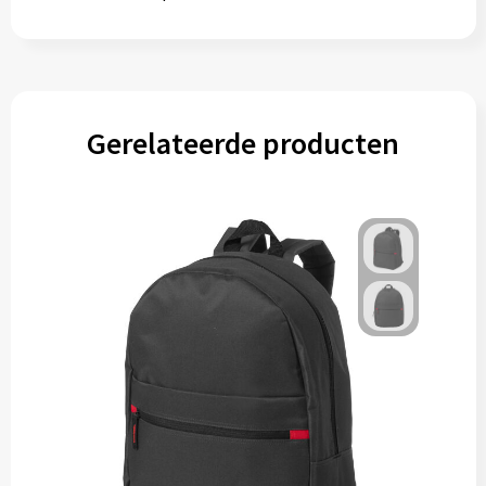
Gereedschap
Persoonlijke verzorging
Zonnebrillen
Gerelateerde producten
EHBO
Verpakkingen
Pashouders