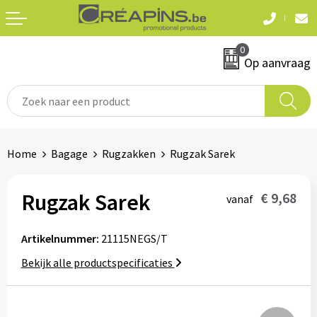
Terug
Terug
0
Textiel
Sleutelhangers
Op aanvraag
T-shirts
Automerken
Polo's
Divers
Home
Bagage
Rugzakken
Rugzak Sarek
Sweaters en hoodies
Eten & drinken
Fleeces
Rugzak Sarek
€ 9,68
vanaf
Snoepgoed
Jassen
Artikelnummer:
21115NEGS/T
Waterflesjes
Hemden
Bekijk alle productspecificaties
Badtextiel & douche
Schrijf & papierwaren