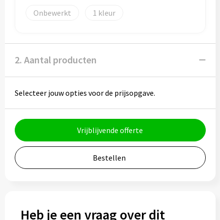
Potloden
Onbewerkt
1
Markeerstiften
Geschenksets
2. Aantal producten
Merken
Selecteer jouw opties voor de prijsopgave.
Notaboekjes
Zelfklevende memo's
Vrijblijvende offerte
Notablokken
Bestellen
Mappen
Eten & drinken
Heb je een vraag over dit