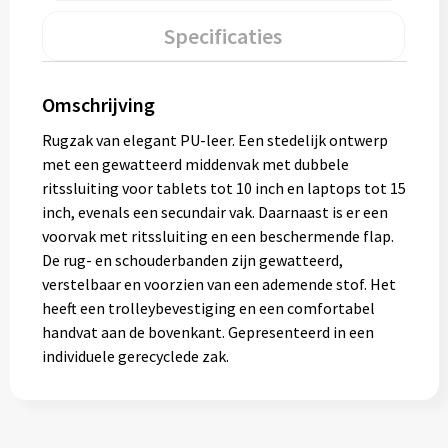
Muntjes
Specificaties
Paraplu's
Omschrijving
Rugzak van elegant PU-leer. Een stedelijk ontwerp
Stormparaplu's
met een gewatteerd middenvak met dubbele
ritssluiting voor tablets tot 10 inch en laptops tot 15
Klassieke paraplu's
inch, evenals een secundair vak. Daarnaast is er een
voorvak met ritssluiting en een beschermende flap.
Opvouwbare paraplu's
De rug- en schouderbanden zijn gewatteerd,
verstelbaar en voorzien van een ademende stof. Het
heeft een trolleybevestiging en een comfortabel
Divers
handvat aan de bovenkant. Gepresenteerd in een
individuele gerecyclede zak.
Technologie
Vrije tijd