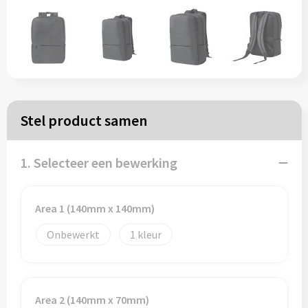
Papieren tassen
Reistassen
Zakelijk
Stel product samen
Rugzakken
1. Selecteer een bewerking
Schoudertassen
Koeltassen
Area 1 (140mm x 140mm)
Onbewerkt
1
Schrijf & papierwaren
Balpennen
Area 2 (140mm x 70mm)