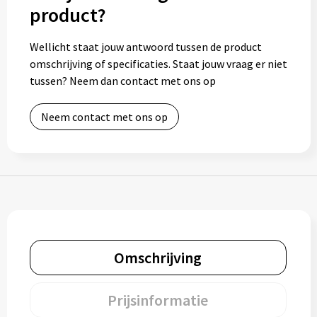
product?
Bidons
Wellicht staat jouw antwoord tussen de product
Drinkbekers
omschrijving of specificaties. Staat jouw vraag er niet
tussen? Neem dan contact met ons op
Drinkflessen
Neem contact met ons op
Thermosflessen
Thermosbekers
Mokken & kopjes
Glazen
Omschrijving
Lunchboxen
Snoep
Prijsinformatie