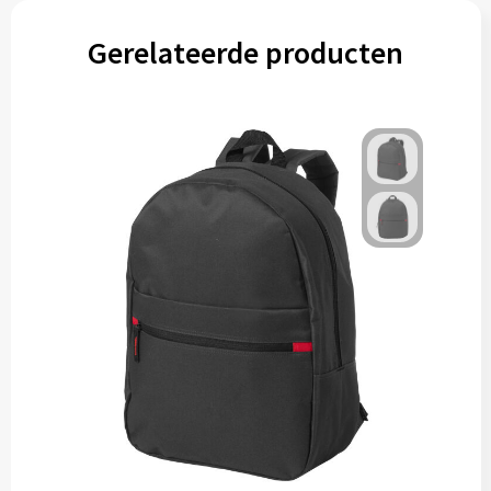
Gereedschap
Gerelateerde producten
Persoonlijke verzorging
Zonnebrillen
EHBO
Verpakkingen
Pashouders