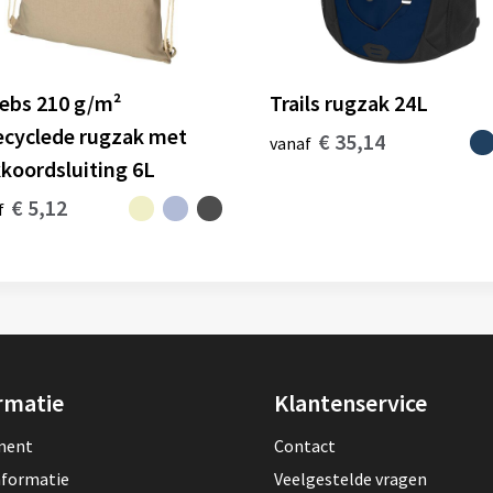
ebs 210 g/m²
Trails rugzak 24L
ecyclede rugzak met
€ 35,14
vanaf
kkoordsluiting 6L
€ 5,12
f
rmatie
Klantenservice
lment
Contact
nformatie
Veelgestelde vragen