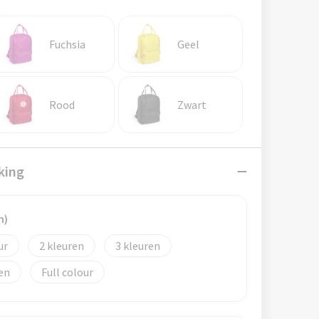
Fuchsia
Geel
Rood
Zwart
king
m)
2
3
Full colour