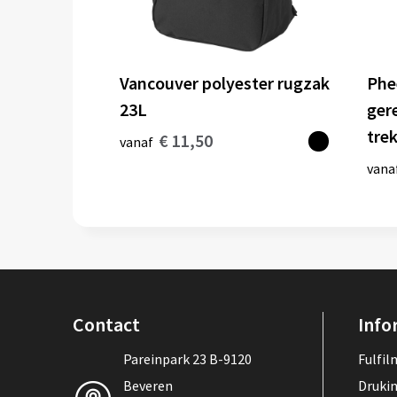
Vancouver polyester rugzak
Phe
23L
ger
tre
€ 11,50
vanaf
vana
Contact
Info
Pareinpark 23 B-9120
Fulfi
Beveren
Druki