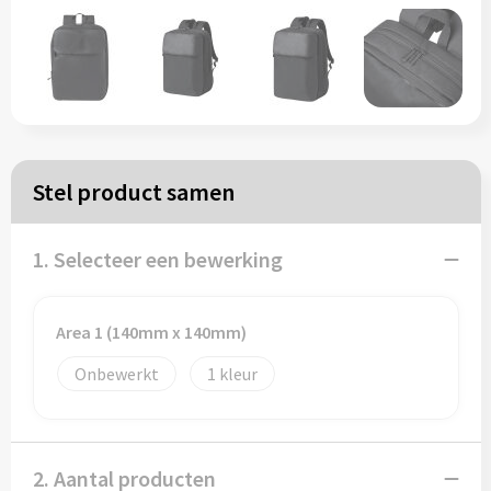
Papieren tassen
Reistassen
Zakelijk
Stel product samen
Rugzakken
1. Selecteer een bewerking
Schoudertassen
Koeltassen
Area 1 (140mm x 140mm)
Onbewerkt
1
Schrijf & papierwaren
Balpennen
2. Aantal producten