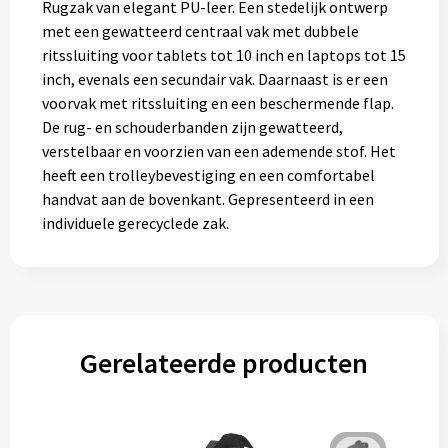
Rugzak van elegant PU-leer. Een stedelijk ontwerp
Muntjes
met een gewatteerd centraal vak met dubbele
ritssluiting voor tablets tot 10 inch en laptops tot 15
inch, evenals een secundair vak. Daarnaast is er een
Paraplu's
voorvak met ritssluiting en een beschermende flap.
De rug- en schouderbanden zijn gewatteerd,
Stormparaplu's
verstelbaar en voorzien van een ademende stof. Het
heeft een trolleybevestiging en een comfortabel
Klassieke paraplu's
handvat aan de bovenkant. Gepresenteerd in een
individuele gerecyclede zak.
Opvouwbare paraplu's
Divers
Gerelateerde producten
Technologie
Vrije tijd