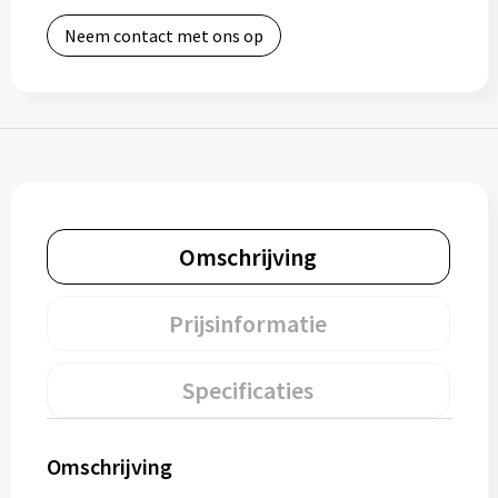
Bidons
Neem contact met ons op
Drinkbekers
Drinkflessen
Thermosflessen
Thermosbekers
Omschrijving
Mokken & kopjes
Prijsinformatie
Glazen
Specificaties
Lunchboxen
Omschrijving
Snoep