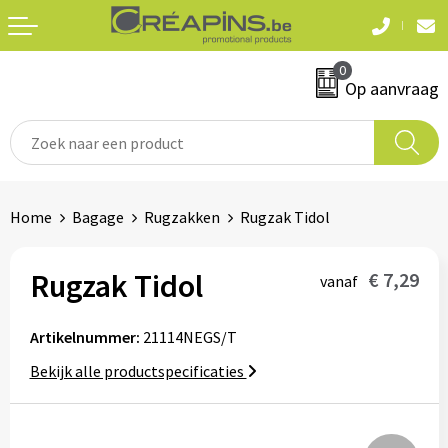
Terug
Terug
0
Textiel
Sleutelhangers
Op aanvraag
T-shirts
Automerken
Polo's
Divers
Home
Bagage
Rugzakken
Rugzak Tidol
Sweaters en hoodies
Eten & drinken
Fleeces
Rugzak Tidol
€ 7,29
vanaf
Snoepgoed
Jassen
Artikelnummer:
21114NEGS/T
Waterflesjes
Hemden
Bekijk alle productspecificaties
Badtextiel & douche
Schrijf & papierwaren