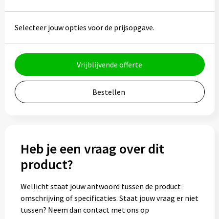
Potloden
Selecteer jouw opties voor de prijsopgave.
Markeerstiften
Geschenksets
Vrijblijvende offerte
Merken
Bestellen
Notaboekjes
Zelfklevende memo's
Heb je een vraag over dit
Notablokken
product?
Mappen
Wellicht staat jouw antwoord tussen de product
omschrijving of specificaties. Staat jouw vraag er niet
Eten & drinken
tussen? Neem dan contact met ons op