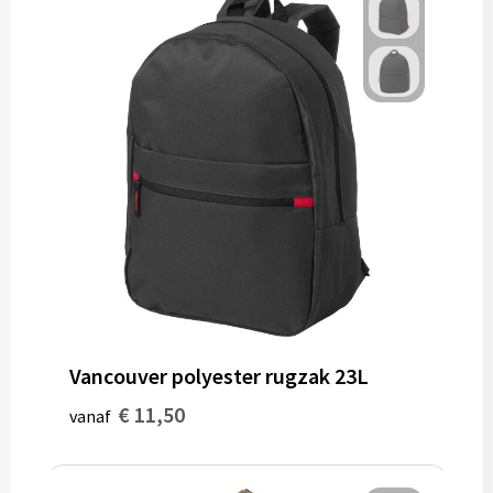
Gereedschap
Persoonlijke verzorging
Zonnebrillen
EHBO
Verpakkingen
Pashouders
Vancouver polyester rugzak 23L
€ 11,50
vanaf