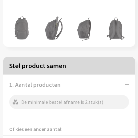
Papieren tassen
Reistassen
Zakelijk
Rugzakken
Stel product samen
Schoudertassen
1. Aantal producten
Koeltassen
De minimale bestel afname is 2 stuk(s)
Schrijf & papierwaren
Balpennen
Of kies een ander aantal: