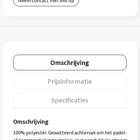
Neem contact met ons op
Bidons
Drinkbekers
Drinkflessen
Thermosflessen
Omschrijving
Thermosbekers
Prijsinformatie
Mokken & kopjes
Specificaties
Glazen
Lunchboxen
Omschrijving
Snoep
100% polyester. Gewatteerd achtervak om het padel-