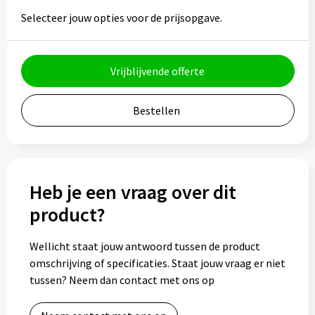
Potloden
Selecteer jouw opties voor de prijsopgave.
Markeerstiften
Vrijblijvende offerte
Geschenksets
Merken
Bestellen
Notaboekjes
Zelfklevende memo's
Heb je een vraag over dit
product?
Notablokken
Wellicht staat jouw antwoord tussen de product
Mappen
omschrijving of specificaties. Staat jouw vraag er niet
tussen? Neem dan contact met ons op
Eten & drinken