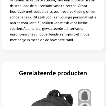
of tennisracket in te steken, met een dubbele rits om
Muntjes
de steel aan de buitenkant vast te zetten. Groot
hoofdvak met dubbele rits voor reservekleding of een
schoenenzak. Ritszak voor eenvoudige personalisatie
Paraplu's
aan de voorkant. Zijzakken van mesh voor kleine
spullen. Ademende, gewatteerde achterkant,
Stormparaplu's
ergonomische schouderbanden en sportief model
met netje in mesh op de bovenste rand.
Klassieke paraplu's
Opvouwbare paraplu's
Gerelateerde producten
Divers
Technologie
Vrije tijd