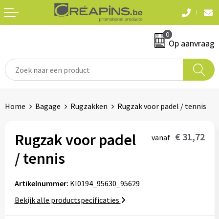
Terug
Terug
0
Textiel
Sleutelhangers
Op aanvraag
T-shirts
Automerken
Polo's
Divers
Home
Bagage
Rugzakken
Rugzak voor padel / tennis
Sweaters en hoodies
Eten & drinken
Fleeces
Rugzak voor padel
€ 31,72
vanaf
Snoepgoed
/ tennis
Jassen
Waterflesjes
Hemden
Artikelnummer:
KI0194_95630_95629
Bekijk alle productspecificaties
Badtextiel & douche
Schrijf & papierwaren