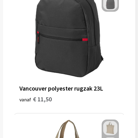
Gereedschap
Persoonlijke verzorging
Zonnebrillen
EHBO
Verpakkingen
Pashouders
Vancouver polyester rugzak 23L
€ 11,50
vanaf