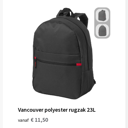
Gereedschap
Persoonlijke verzorging
Zonnebrillen
EHBO
Verpakkingen
Pashouders
Vancouver polyester rugzak 23L
€ 11,50
vanaf