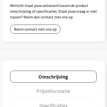
Wellicht staat jouw antwoord tussen de product
Bidons
omschrijving of specificaties. Staat jouw vraag er niet
tussen? Neem dan contact met ons op
Drinkbekers
Neem contact met ons op
Drinkflessen
Thermosflessen
Thermosbekers
Mokken & kopjes
Omschrijving
Glazen
Lunchboxen
Prijsinformatie
Snoep
Specificaties