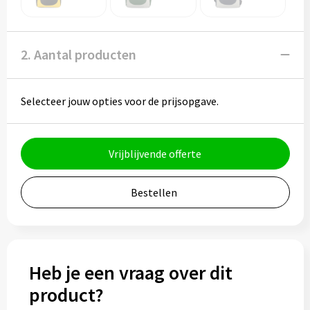
Potloden
Markeerstiften
2. Aantal producten
Geschenksets
Selecteer jouw opties voor de prijsopgave.
Merken
Notaboekjes
Vrijblijvende offerte
Zelfklevende memo's
Bestellen
Notablokken
Mappen
Heb je een vraag over dit
product?
Eten & drinken