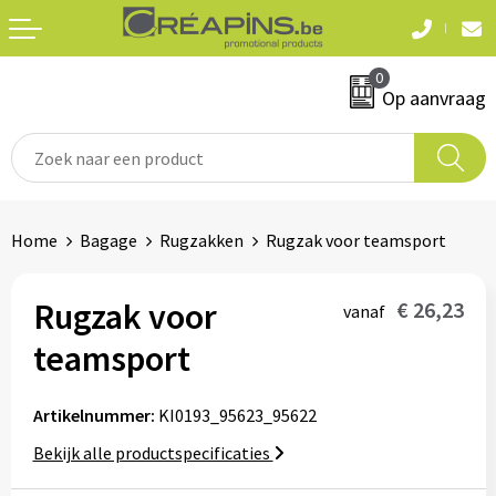
Terug
Terug
0
Textiel
Sleutelhangers
Op aanvraag
T-shirts
Automerken
Polo's
Divers
Home
Bagage
Rugzakken
Rugzak voor teamsport
Sweaters en hoodies
Eten & drinken
Fleeces
Rugzak voor
€ 26,23
vanaf
Snoepgoed
teamsport
Jassen
Waterflesjes
Hemden
Artikelnummer:
KI0193_95623_95622
Bekijk alle productspecificaties
Badtextiel & douche
Schrijf & papierwaren