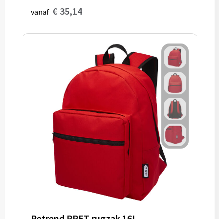
€ 35,14
vanaf
Retrend RPET rugzak 16L