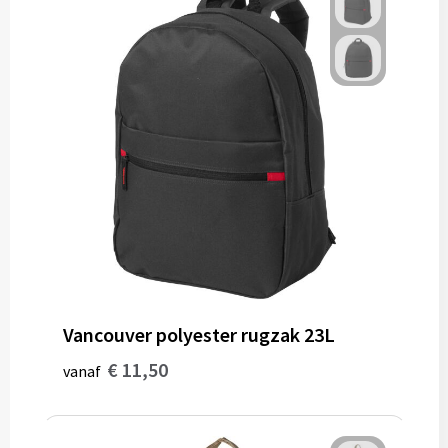
Gereedschap
Persoonlijke verzorging
Zonnebrillen
EHBO
Verpakkingen
Pashouders
Vancouver polyester rugzak 23L
€ 11,50
vanaf