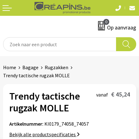
Terug
Terug
0
Textiel
Sleutelhangers
Op aanvraag
T-shirts
Automerken
Polo's
Divers
Home
Bagage
Rugzakken
Sweaters en hoodies
Trendy tactische rugzak MOLLE
Eten & drinken
Fleeces
Snoepgoed
Trendy tactische
€ 45,24
vanaf
Jassen
rugzak MOLLE
Waterflesjes
Hemden
Artikelnummer:
KI0179_74058_74057
Badtextiel & douche
Schrijf & papierwaren
Bekijk alle productspecificaties