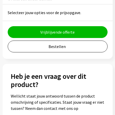
Potloden
Selecteer jouw opties voor de prijsopgave.
Markeerstiften
Geschenksets
Vrijblijvende offerte
Merken
Bestellen
Notaboekjes
Zelfklevende memo's
Heb je een vraag over dit
Notablokken
product?
Mappen
Wellicht staat jouw antwoord tussen de product
omschrijving of specificaties. Staat jouw vraag er niet
tussen? Neem dan contact met ons op
Eten & drinken