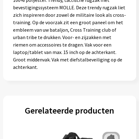
100% polyester. Trendy, tactische rugzak met
Muntjes
bevestigingssysteem MOLLE. Deze trendy rugzak liet
zich inspireren door zowel de militaire look als cross-
training. Op de voorzak zit een groot paneel om het
Paraplu's
embleem van uw bataljon, Cross Training club of
urban tribe te drukken. Voor- en zijzakken met
Stormparaplu's
riemen om accessoires te dragen. Vak voor een
laptop/tablet van max. 15 inch op de achterkant.
Groot middenvak. Vak met diefstalbeveiliging op de
Klassieke paraplu's
achterkant.
Opvouwbare paraplu's
Divers
Gerelateerde producten
Technologie
Vrije tijd