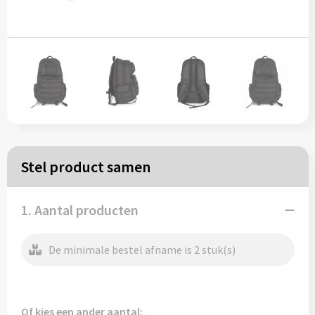
Papieren tassen
Reistassen
Zakelijk
Rugzakken
Stel product samen
Schoudertassen
Koeltassen
1. Aantal producten
De minimale bestel afname is 2 stuk(s)
Schrijf & papierwaren
Balpennen
Of kies een ander aantal: