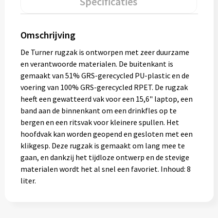
Specificaties
Muntjes
Omschrijving
Paraplu's
De Turner rugzak is ontworpen met zeer duurzame
en verantwoorde materialen. De buitenkant is
Stormparaplu's
gemaakt van 51% GRS-gerecycled PU-plastic en de
voering van 100% GRS-gerecycled RPET. De rugzak
Klassieke paraplu's
heeft een gewatteerd vak voor een 15,6" laptop, een
band aan de binnenkant om een drinkfles op te
Opvouwbare paraplu's
bergen en een ritsvak voor kleinere spullen. Het
hoofdvak kan worden geopend en gesloten met een
klikgesp. Deze rugzak is gemaakt om lang mee te
Divers
gaan, en dankzij het tijdloze ontwerp en de stevige
materialen wordt het al snel een favoriet. Inhoud: 8
Technologie
liter.
Vrije tijd