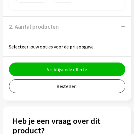
Potloden
Markeerstiften
2. Aantal producten
Geschenksets
Merken
Selecteer jouw opties voor de prijsopgave.
Notaboekjes
Vrijblijvende offerte
Zelfklevende memo's
Bestellen
Notablokken
Mappen
Heb je een vraag over dit
Eten & drinken
product?