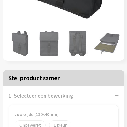
Papieren tassen
Reistassen
Zakelijk
Rugzakken
Schoudertassen
Stel product samen
Koeltassen
1. Selecteer een bewerking
Schrijf & papierwaren
voorzijde (180x40mm)
Balpennen
Onbewerkt
1