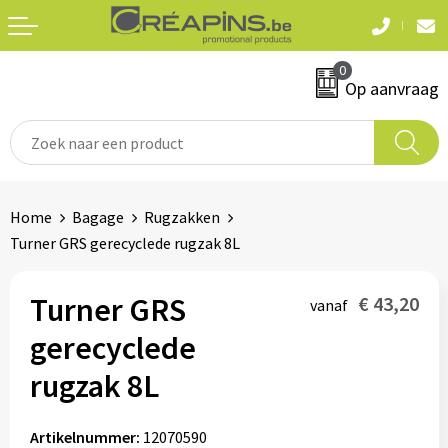
Terug
Terug
0
Textiel
Sleutelhangers
Op aanvraag
T-shirts
Automerken
Polo's
Divers
Home
Bagage
Rugzakken
Sweaters en hoodies
Turner GRS gerecyclede rugzak 8L
Eten & drinken
Fleeces
Snoepgoed
Turner GRS
€ 43,20
vanaf
Jassen
gerecyclede
Waterflesjes
Hemden
rugzak 8L
Badtextiel & douche
Schrijf & papierwaren
Artikelnummer:
12070590