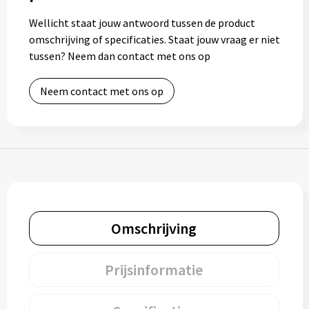
Bidons
Wellicht staat jouw antwoord tussen de product
omschrijving of specificaties. Staat jouw vraag er niet
Drinkbekers
tussen? Neem dan contact met ons op
Drinkflessen
Neem contact met ons op
Thermosflessen
Thermosbekers
Mokken & kopjes
Glazen
Omschrijving
Lunchboxen
Prijsinformatie
Snoep