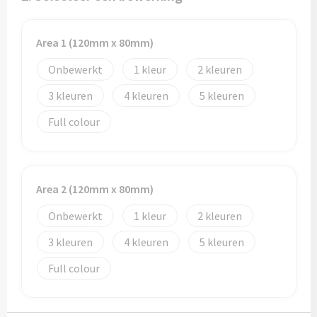
Potloden
Markeerstiften
Area 1 (120mm x 80mm)
Onbewerkt
1
2
Geschenksets
3
4
5
Merken
Full colour
Notaboekjes
Zelfklevende memo's
Area 2 (120mm x 80mm)
Notablokken
Onbewerkt
1
2
3
4
5
Mappen
Full colour
Eten & drinken