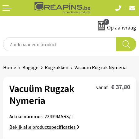
Terug
Terug
0
Textiel
Sleutelhangers
Op aanvraag
T-shirts
Automerken
Polo's
Divers
Home
Bagage
Rugzakken
Vacuüm Rugzak Nymeria
Sweaters en hoodies
Eten & drinken
Fleeces
Vacuüm Rugzak
€ 37,80
vanaf
Snoepgoed
Nymeria
Jassen
Waterflesjes
Hemden
Artikelnummer:
22439MARS/T
Bekijk alle productspecificaties
Badtextiel & douche
Schrijf & papierwaren