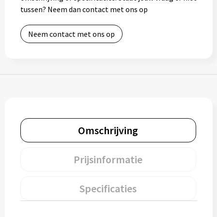
tussen? Neem dan contact met ons op
Muntjes
Neem contact met ons op
Paraplu's
Stormparaplu's
Klassieke paraplu's
Opvouwbare paraplu's
Omschrijving
Divers
Prijsinformatie
Technologie
Specificaties
Vrije tijd