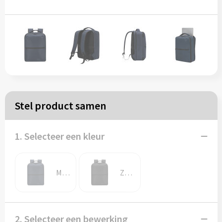
Papieren tassen
Reistassen
Zakelijk
Rugzakken
Stel product samen
Schoudertassen
1. Selecteer een kleur
Koeltassen
Marine blauw
Zwart
Schrijf & papierwaren
Balpennen
2. Selecteer een bewerking