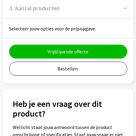
3. Aantal producten
Bidons
Drinkbekers
Selecteer jouw opties voor de prijsopgave.
Drinkflessen
Vrijblijvende offerte
Thermosflessen
Thermosbekers
Bestellen
Mokken & kopjes
Glazen
Heb je een vraag over dit
product?
Lunchboxen
Snoep
Wellicht staat jouw antwoord tussen de product
omschrijving of specificaties. Staat jouw vraag er niet