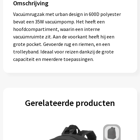
Omschrijving
Gereedschap
Vacuümrugzak met urban design in 600D polyester
Persoonlijke verzorging
bevat een 35W vacuümpomp. Het heeft een
hoofdcompartiment, waarin een interne
Zonnebrillen
vacuümruimte zit. Aan de voorkant heeft hij een
grote pocket. Gevoerde rug en riemen, en een
EHBO
trolleyband. Ideaal voor reizen dankzij de grote
capaciteit en meerdere toepassingen.
Verpakkingen
Pashouders
Gerelateerde producten