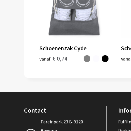
Schoenenzak Cyde
Sch
€ 0,74
vanaf
vana
Contact
Info
Pareinpark 23 B-9120
Fulfi
Beveren
Druki