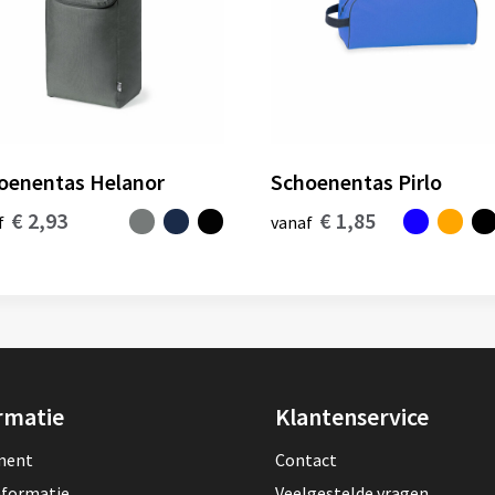
oenentas Helanor
Schoenentas Pirlo
€ 2,93
€ 1,85
f
vanaf
rmatie
Klantenservice
lment
Contact
nformatie
Veelgestelde vragen