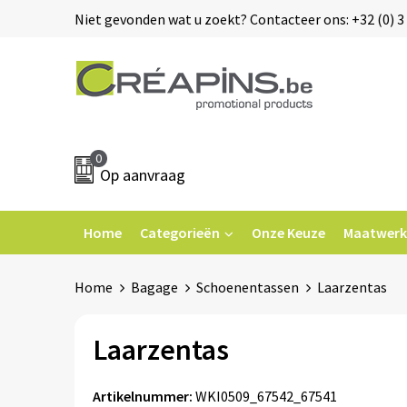
Niet gevonden wat u zoekt? Contacteer ons: +32 (0) 3 
0
Op aanvraag
Home
Categorieën
Onze Keuze
Maatwerk
Home
Bagage
Schoenentassen
Laarzentas
Laarzentas
Artikelnummer:
WKI0509_67542_67541