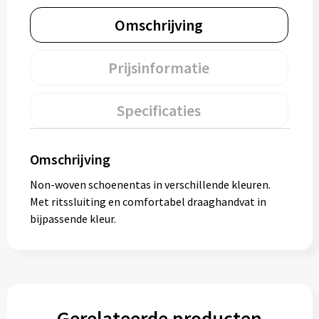
Muntjes
Omschrijving
Prijsinformatie
Paraplu's
Stormparaplu's
Specificaties
Klassieke paraplu's
Omschrijving
Opvouwbare paraplu's
Non-woven schoenentas in verschillende kleuren.
Met ritssluiting en comfortabel draaghandvat in
bijpassende kleur.
Divers
Technologie
Vrije tijd
Gerelateerde producten