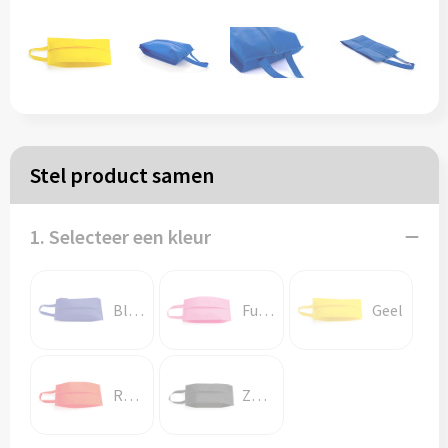
Papieren tassen
Reistassen
Zakelijk
Stel product samen
Rugzakken
1. Selecteer een kleur
Schoudertassen
Koeltassen
Blauw
Fuchsia
Geel
Schrijf & papierwaren
Rood
Zwart
Balpennen