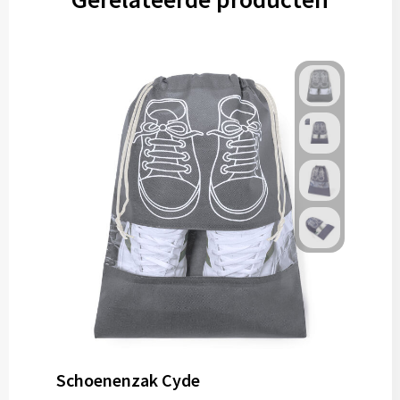
Gereedschap
Persoonlijke verzorging
Zonnebrillen
EHBO
Verpakkingen
Pashouders
Schoenenzak Cyde