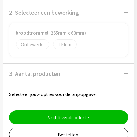
Potloden
2. Selecteer een bewerking
Markeerstiften
Geschenksets
broodtrommel (265mm x 60mm)
Onbewerkt
1
Merken
Notaboekjes
3. Aantal producten
Zelfklevende memo's
Notablokken
Selecteer jouw opties voor de prijsopgave.
Mappen
Vrijblijvende offerte
Eten & drinken
Bestellen