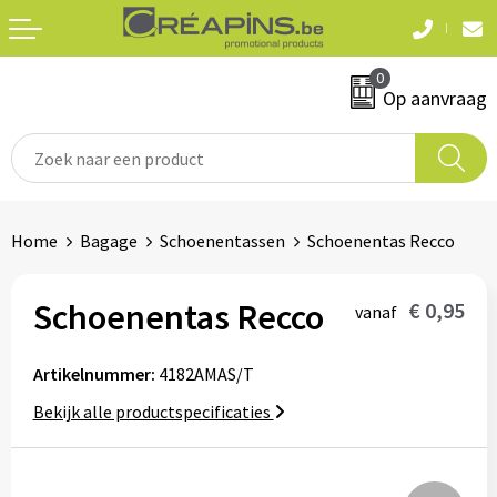
Terug
Terug
0
Textiel
Sleutelhangers
Op aanvraag
T-shirts
Automerken
Polo's
Divers
Home
Bagage
Schoenentassen
Schoenentas Recco
Sweaters en hoodies
Eten & drinken
Fleeces
Schoenentas Recco
€ 0,95
vanaf
Snoepgoed
Jassen
Artikelnummer:
4182AMAS/T
Waterflesjes
Hemden
Bekijk alle productspecificaties
Badtextiel & douche
Schrijf & papierwaren