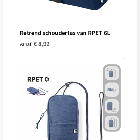
Gereedschap
Persoonlijke verzorging
Retrend schoudertas van RPET 6L
Zonnebrillen
€ 8,92
vanaf
EHBO
Verpakkingen
Pashouders