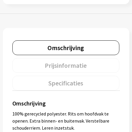
Bidons
Drinkbekers
Drinkflessen
Omschrijving
Thermosflessen
Prijsinformatie
Thermosbekers
Mokken & kopjes
Specificaties
Glazen
Omschrijving
Lunchboxen
100% gerecycled polyester. Rits om hoofdvak te
openen. Extra binnen- en buitenvak. Verstelbare
Snoep
schouderriem. Leren inzetstuk.