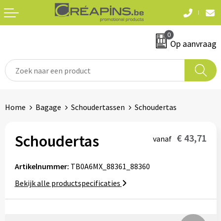
Terug
Terug
0
Textiel
Sleutelhangers
Op aanvraag
T-shirts
Automerken
Polo's
Divers
Home
Bagage
Schoudertassen
Schoudertas
Sweaters en hoodies
Eten & drinken
Fleeces
Schoudertas
€ 43,71
vanaf
Snoepgoed
Jassen
Artikelnummer:
TB0A6MX_88361_88360
Waterflesjes
Hemden
Bekijk alle productspecificaties
Badtextiel & douche
Schrijf & papierwaren