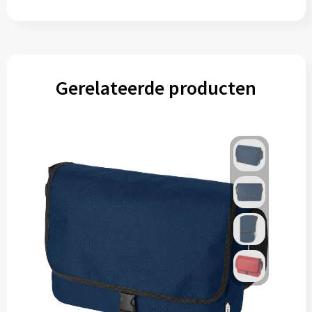
Muntjes
Paraplu's
Gerelateerde producten
Stormparaplu's
Klassieke paraplu's
Opvouwbare paraplu's
Divers
Technologie
Vrije tijd