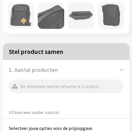
Papieren tassen
Reistassen
Zakelijk
Stel product samen
Rugzakken
1. Aantal producten
Schoudertassen
Koeltassen
De minimale bestel afname is 2 stuk(s)
Schrijf & papierwaren
Of kies een ander aantal:
Balpennen
Selecteer jouw opties voor de prijsopgave.