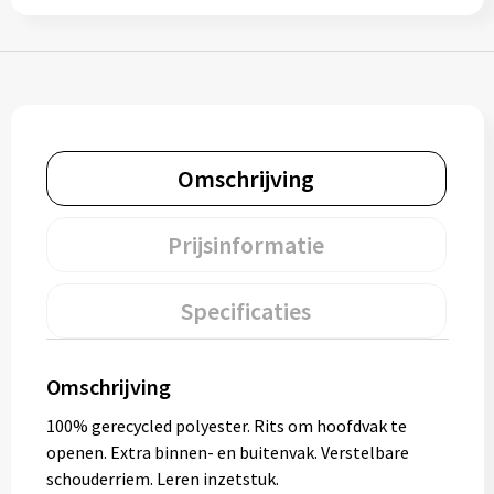
Bidons
Drinkbekers
Drinkflessen
Omschrijving
Thermosflessen
Prijsinformatie
Thermosbekers
Mokken & kopjes
Specificaties
Glazen
Omschrijving
Lunchboxen
100% gerecycled polyester. Rits om hoofdvak te
openen. Extra binnen- en buitenvak. Verstelbare
Snoep
schouderriem. Leren inzetstuk.