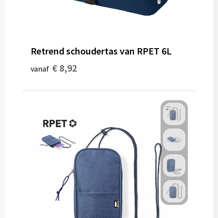
Gereedschap
Persoonlijke verzorging
Retrend schoudertas van RPET 6L
Zonnebrillen
€ 8,92
vanaf
EHBO
Verpakkingen
Pashouders