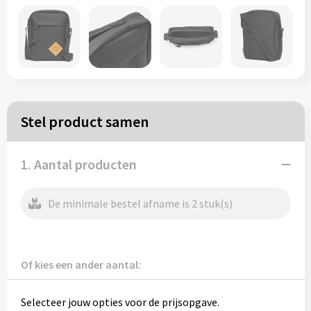
Papieren tassen
Reistassen
Zakelijk
Stel product samen
Rugzakken
1. Aantal producten
Schoudertassen
Koeltassen
De minimale bestel afname is 2 stuk(s)
Schrijf & papierwaren
Of kies een ander aantal:
Balpennen
Selecteer jouw opties voor de prijsopgave.