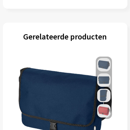
Muntjes
Paraplu's
Gerelateerde producten
Stormparaplu's
Klassieke paraplu's
Opvouwbare paraplu's
Divers
Technologie
Vrije tijd