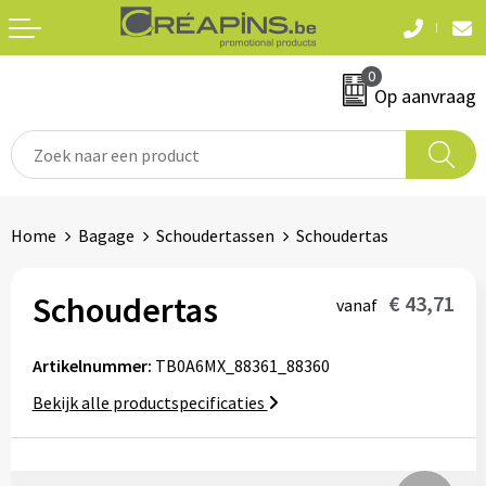
Terug
Terug
0
Textiel
Sleutelhangers
Op aanvraag
T-shirts
Automerken
Polo's
Divers
Home
Bagage
Schoudertassen
Schoudertas
Sweaters en hoodies
Eten & drinken
Fleeces
Schoudertas
€ 43,71
vanaf
Snoepgoed
Jassen
Artikelnummer:
TB0A6MX_88361_88360
Waterflesjes
Hemden
Bekijk alle productspecificaties
Badtextiel & douche
Schrijf & papierwaren