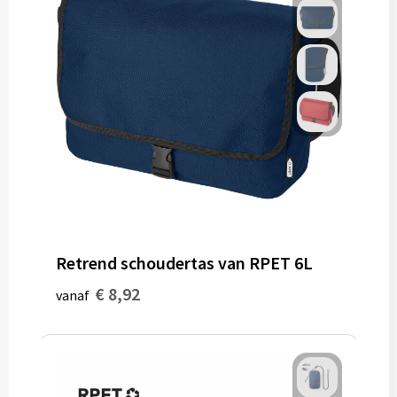
Gereedschap
Persoonlijke verzorging
Zonnebrillen
EHBO
Verpakkingen
Pashouders
Retrend schoudertas van RPET 6L
€ 8,92
vanaf