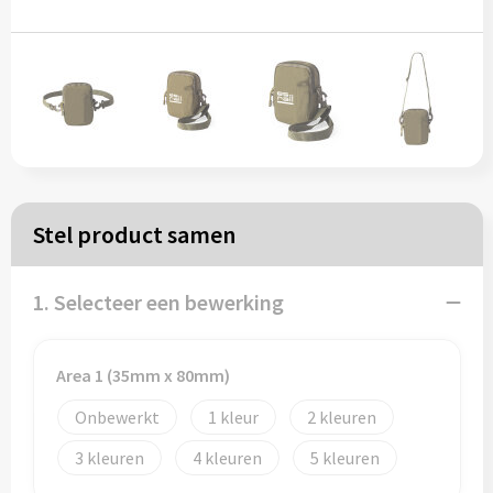
Papieren tassen
Reistassen
Zakelijk
Rugzakken
Stel product samen
Schoudertassen
1. Selecteer een bewerking
Koeltassen
Area 1 (35mm x 80mm)
Schrijf & papierwaren
Onbewerkt
1
2
Balpennen
3
4
5