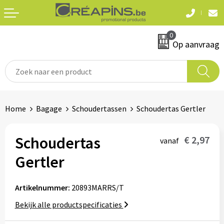
Terug
Terug
0
Textiel
Sleutelhangers
Op aanvraag
T-shirts
Automerken
Polo's
Divers
Home
Bagage
Schoudertassen
Schoudertas Gertler
Sweaters en hoodies
Eten & drinken
Fleeces
Schoudertas
€ 2,97
vanaf
Snoepgoed
Gertler
Jassen
Waterflesjes
Hemden
Artikelnummer:
20893MARRS/T
Bekijk alle productspecificaties
Badtextiel & douche
Schrijf & papierwaren