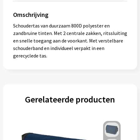
Muntjes
Omschrijving
Schoudertas van duurzaam 800D polyester en
Paraplu's
zandbruine tinten. Met 2 centrale zakken, ritssluiting
en snelle toegang aan de voorkant. Met verstelbare
Stormparaplu's
schouderband en individueel verpakt in een
gerecyclede tas.
Klassieke paraplu's
Opvouwbare paraplu's
Gerelateerde producten
Divers
Technologie
Vrije tijd