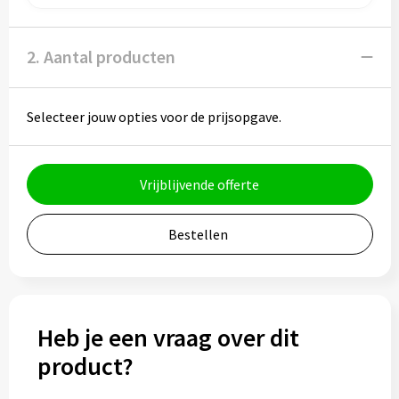
Potloden
Markeerstiften
2. Aantal producten
Geschenksets
Selecteer jouw opties voor de prijsopgave.
Merken
Notaboekjes
Vrijblijvende offerte
Zelfklevende memo's
Bestellen
Notablokken
Mappen
Heb je een vraag over dit
product?
Eten & drinken