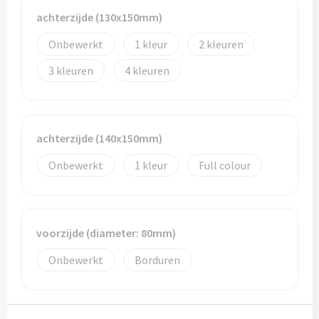
achterzijde (130x150mm)
Bidons
Onbewerkt
1
2
Drinkbekers
3
4
Drinkflessen
Thermosflessen
achterzijde (140x150mm)
Thermosbekers
Onbewerkt
1
Full colour
Mokken & kopjes
Glazen
voorzijde (diameter: 80mm)
Onbewerkt
Borduren
Lunchboxen
Snoep