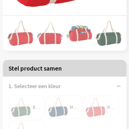
Papieren tassen
Reistassen
Zakelijk
Rugzakken
Stel product samen
Schoudertassen
Koeltassen
1. Selecteer een kleur
Schrijf & papierwaren
Bosgroen
Marineblauw
Rood
Balpennen