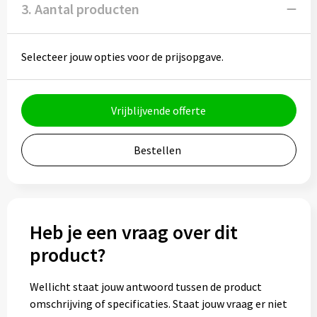
3. Aantal producten
Muntjes
Selecteer jouw opties voor de prijsopgave.
Paraplu's
Stormparaplu's
Vrijblijvende offerte
Klassieke paraplu's
Bestellen
Opvouwbare paraplu's
Divers
Heb je een vraag over dit
product?
Technologie
Wellicht staat jouw antwoord tussen de product
Vrije tijd
omschrijving of specificaties. Staat jouw vraag er niet