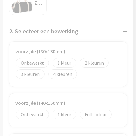
Potloden
Zwart
Markeerstiften
2. Selecteer een bewerking
Geschenksets
Merken
voorzijde (130x130mm)
Notaboekjes
Onbewerkt
1
2
3
4
Zelfklevende memo's
Notablokken
voorzijde (140x150mm)
Mappen
Onbewerkt
1
Full colour
Eten & drinken