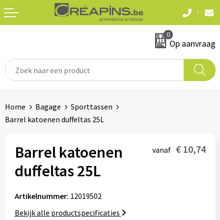
Terug
Terug
0
Textiel
Sleutelhangers
Op aanvraag
T-shirts
Automerken
Polo's
Divers
Home
Bagage
Sporttassen
Sweaters en hoodies
Barrel katoenen duffeltas 25L
Eten & drinken
Fleeces
Snoepgoed
Barrel katoenen
€ 10,74
vanaf
Jassen
duffeltas 25L
Waterflesjes
Hemden
Artikelnummer:
12019502
Badtextiel & douche
Schrijf & papierwaren
Bekijk alle productspecificaties