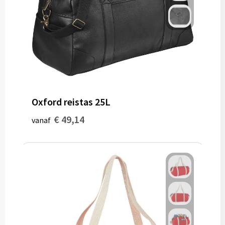
Gereedschap
Persoonlijke verzorging
Zonnebrillen
EHBO
Oxford reistas 25L
Verpakkingen
€ 49,14
vanaf
Pashouders