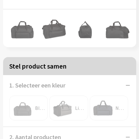
Papieren tassen
Reistassen
Zakelijk
Rugzakken
Stel product samen
Schoudertassen
1. Selecteer een kleur
Koeltassen
Black
Light Titanium / Black
Navy / Black
Schrijf & papierwaren
Balpennen
2. Aantal producten