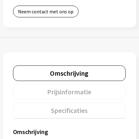
Bidons
Neem contact met ons op
Drinkbekers
Drinkflessen
Thermosflessen
Thermosbekers
Omschrijving
Mokken & kopjes
Prijsinformatie
Glazen
Specificaties
Lunchboxen
Snoep
Omschrijving