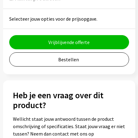
Potloden
Markeerstiften
Selecteer jouw opties voor de prijsopgave.
Geschenksets
Vrijblijvende offerte
Merken
Bestellen
Notaboekjes
Zelfklevende memo's
Heb je een vraag over dit
Notablokken
product?
Mappen
Wellicht staat jouw antwoord tussen de product
omschrijving of specificaties. Staat jouw vraag er niet
Eten & drinken
tussen? Neem dan contact met ons op