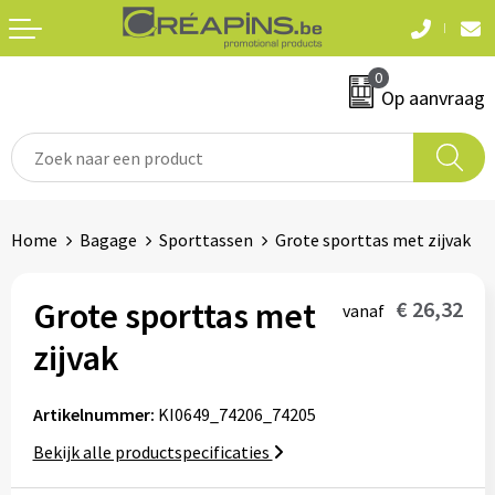
Terug
Terug
0
Textiel
Sleutelhangers
Op aanvraag
T-shirts
Automerken
Polo's
Divers
Home
Bagage
Sporttassen
Grote sporttas met zijvak
Sweaters en hoodies
Eten & drinken
Fleeces
Grote sporttas met
€ 26,32
vanaf
Snoepgoed
zijvak
Jassen
Waterflesjes
Hemden
Artikelnummer:
KI0649_74206_74205
Bekijk alle productspecificaties
Badtextiel & douche
Schrijf & papierwaren