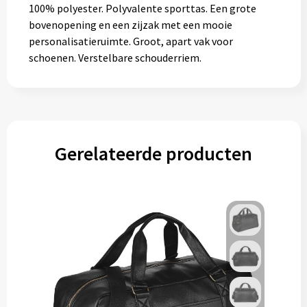
100% polyester. Polyvalente sporttas. Een grote
Muntjes
bovenopening en een zijzak met een mooie
personalisatieruimte. Groot, apart vak voor
schoenen. Verstelbare schouderriem.
Paraplu's
Stormparaplu's
Klassieke paraplu's
Gerelateerde producten
Opvouwbare paraplu's
Divers
Technologie
Vrije tijd