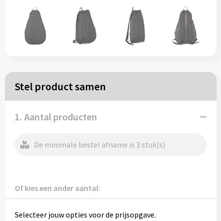
Papieren tassen
Reistassen
Zakelijk
Stel product samen
Rugzakken
1. Aantal producten
Schoudertassen
Koeltassen
De minimale bestel afname is 3 stuk(s)
Schrijf & papierwaren
Of kies een ander aantal:
Balpennen
Selecteer jouw opties voor de prijsopgave.