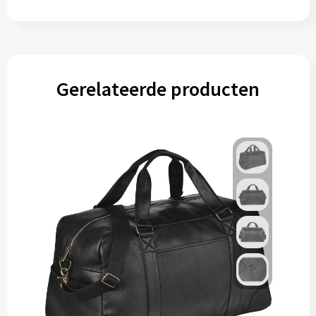
Muntjes
Paraplu's
Gerelateerde producten
Stormparaplu's
Klassieke paraplu's
Opvouwbare paraplu's
Divers
Technologie
Vrije tijd