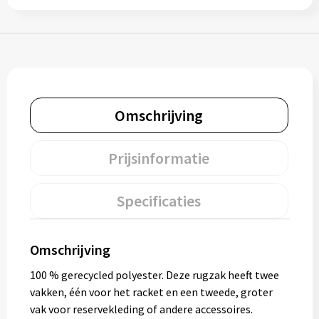
Bidons
Drinkbekers
Drinkflessen
Omschrijving
Thermosflessen
Prijsinformatie
Thermosbekers
Mokken & kopjes
Specificaties
Glazen
Omschrijving
Lunchboxen
100 % gerecycled polyester. Deze rugzak heeft twee
vakken, één voor het racket en een tweede, groter
Snoep
vak voor reservekleding of andere accessoires.