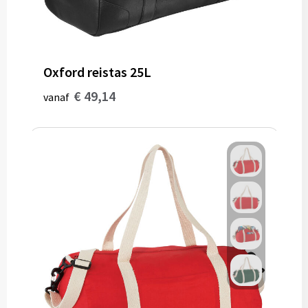
Gereedschap
Persoonlijke verzorging
Oxford reistas 25L
Zonnebrillen
€ 49,14
vanaf
EHBO
Verpakkingen
Pashouders