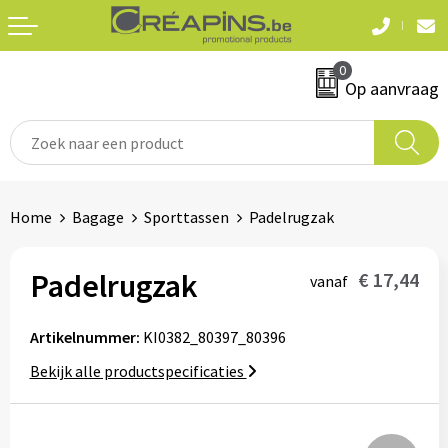
Terug
Terug
0
Textiel
Sleutelhangers
Op aanvraag
T-shirts
Automerken
Polo's
Divers
Home
Bagage
Sporttassen
Padelrugzak
Sweaters en hoodies
Eten & drinken
Fleeces
Padelrugzak
€ 17,44
vanaf
Snoepgoed
Jassen
Artikelnummer:
KI0382_80397_80396
Waterflesjes
Hemden
Bekijk alle productspecificaties
Badtextiel & douche
Schrijf & papierwaren