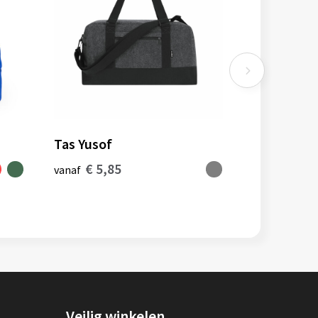
Tas Yusof
€ 5,85
vanaf
Veilig winkelen