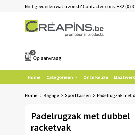
Niet gevonden wat u zoekt? Contacteer ons: +32 (0) 3 
0
Op aanvraag
Home
Categorieën
Onze Keuze
Maatwerk
Home
Bagage
Sporttassen
Padelrugzak met d
Padelrugzak met dubbel
racketvak