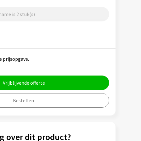
ame is 2 stuk(s)
e prijsopgave.
Vrijblijvende offerte
Bestellen
g over dit product?