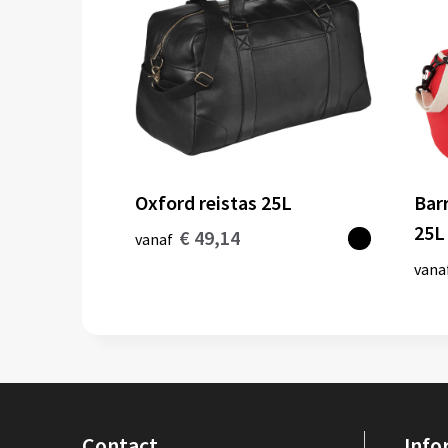
Oxford reistas 25L
Bar
25L
€ 49,14
vanaf
vana
Contact
Info