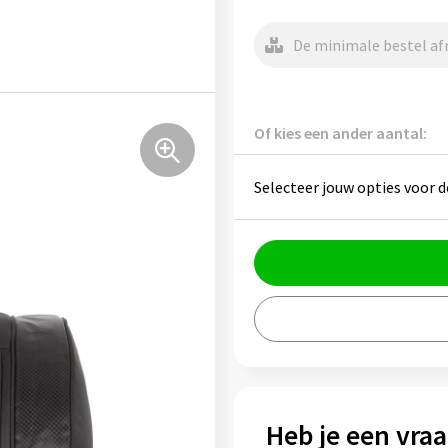
De minimale bestel afn
Of kies een ander aantal:
Selecteer jouw opties voor d
Heb je een vraa