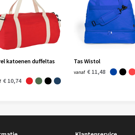
rel katoenen duffeltas
Tas Wistol
€ 11,48
vanaf
€ 10,74
f
rmatie
Klantenservice