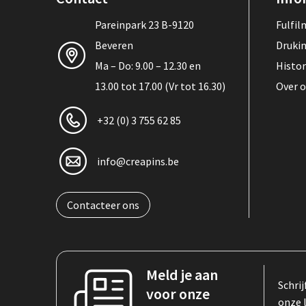
Pareinpark 23 B-9120
Fulfi
Beveren
Druki
Ma – Do: 9.00 – 12.30 en
Histor
13.00 tot 17.00 (Vr tot 16.30)
Over 
+32 (0) 3 755 62 85
info@creapins.be
Contacteer ons
Meld je aan
Schrij
voor onze
onze 