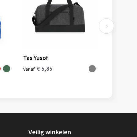
Tas Yusof
€ 5,85
vanaf
Veilig winkelen