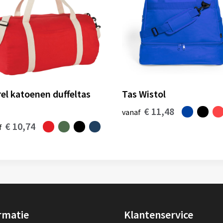
rel katoenen duffeltas
Tas Wistol
€ 11,48
vanaf
€ 10,74
f
rmatie
Klantenservice