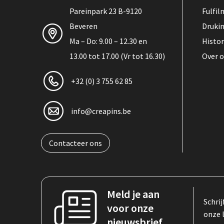
Pareinpark 23 B-9120
Fulfi
Beveren
Druki
Ma – Do: 9.00 – 12.30 en
Histor
13.00 tot 17.00 (Vr tot 16.30)
Over 
+32 (0) 3 755 62 85
info@creapins.be
Contacteer ons
Meld je aan
Schrij
voor onze
onze 
nieuwsbrief