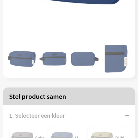
Papieren tassen
Reistassen
Zakelijk
Rugzakken
Schoudertassen
Koeltassen
Stel product samen
Schrijf & papierwaren
1. Selecteer een kleur
Balpennen