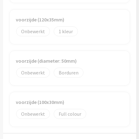
Bidons
voorzijde (120x35mm)
Drinkbekers
Onbewerkt
1
Drinkflessen
Thermosflessen
voorzijde (diameter: 50mm)
Thermosbekers
Onbewerkt
Borduren
Mokken & kopjes
Glazen
voorzijde (100x30mm)
Onbewerkt
Full colour
Lunchboxen
Snoep