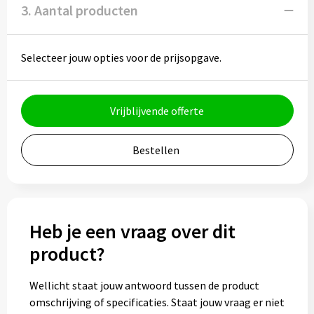
3. Aantal producten
Muntjes
Selecteer jouw opties voor de prijsopgave.
Paraplu's
Stormparaplu's
Vrijblijvende offerte
Klassieke paraplu's
Bestellen
Opvouwbare paraplu's
Divers
Heb je een vraag over dit
product?
Technologie
Wellicht staat jouw antwoord tussen de product
Vrije tijd
omschrijving of specificaties. Staat jouw vraag er niet