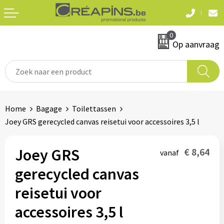
Terug
Terug
0
Textiel
Sleutelhangers
Op aanvraag
T-shirts
Automerken
Polo's
Divers
Home
Bagage
Toilettassen
Sweaters en hoodies
Joey GRS gerecycled canvas reisetui voor accessoires 3,5 l
Eten & drinken
Fleeces
Snoepgoed
Joey GRS
€ 8,64
vanaf
Jassen
gerecycled canvas
Waterflesjes
Hemden
reisetui voor
accessoires 3,5 l
Badtextiel & douche
Schrijf & papierwaren