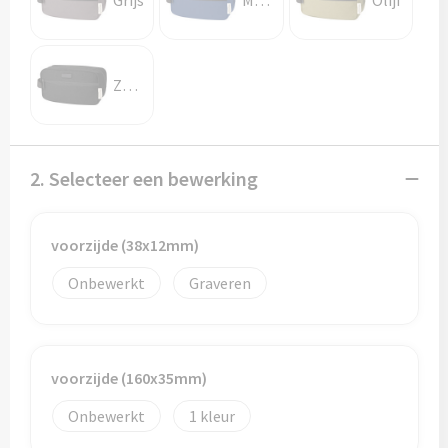
Grijs
Marineblauw
Olijf
Potloden
Markeerstiften
Zwart
Geschenksets
Merken
2. Selecteer een bewerking
Notaboekjes
voorzijde (38x12mm)
Zelfklevende memo's
Onbewerkt
Graveren
Notablokken
Mappen
voorzijde (160x35mm)
Onbewerkt
1
Eten & drinken