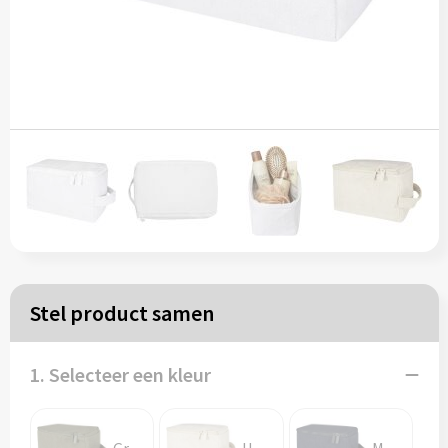
Papieren tassen
Reistassen
Zakelijk
Rugzakken
Schoudertassen
Koeltassen
Stel product samen
Schrijf & papierwaren
1. Selecteer een kleur
Balpennen