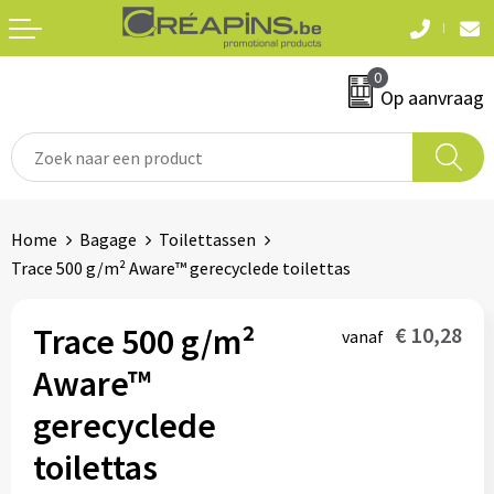
Terug
Terug
0
Textiel
Sleutelhangers
Op aanvraag
T-shirts
Automerken
Polo's
Divers
Home
Bagage
Toilettassen
Sweaters en hoodies
Trace 500 g/m² Aware™ gerecyclede toilettas
Eten & drinken
Fleeces
Snoepgoed
Trace 500 g/m²
€ 10,28
vanaf
Jassen
Aware™
Waterflesjes
Hemden
gerecyclede
toilettas
Badtextiel & douche
Schrijf & papierwaren