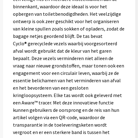
Gereedschap
binnenkant, waardoor deze ideaal is voor het
opbergen van toiletbenodigdheden. Het veelzijdige
Persoonlijke verzorging
ontwerp is ook zeer geschikt voor het organiseren
van kleine spullen zoals sokken of opladers, zodat de
Zonnebrillen
bagage netjes geordend blijft. De tas bevat
Cyclo® gerecyclede vezels waarbij voorgesorteerd
EHBO
afval wordt gebruikt dat de kleur van het garen
bepaalt. Deze vezels verminderen niet alleen de
Verpakkingen
vraag naar nieuwe grondstoffen, maar tonen ook een
engagement voor een circulair leven, waarbij ze de
Pashouders
essentie belichamen van het verminderen van afval
en het bevorderen van een gesloten
kringloopsysteem. Elke tas wordt ook geleverd met
een Aware™ tracer. Met deze innovatieve functie
kunnen gebruikers de oorsprong en de reis van hun
artikel volgen via een QR-code, waardoor de
transparantie in de toeleveringsketen wordt
vergroot en er een sterkere band is tussen het