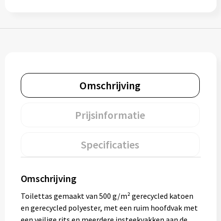
Muntjes
Paraplu's
Stormparaplu's
Omschrijving
Klassieke paraplu's
Prijsinformatie
Opvouwbare paraplu's
Specificaties
Divers
Omschrijving
Technologie
Toilettas gemaakt van 500 g/m² gerecycled katoen
Vrije tijd
en gerecycled polyester, met een ruim hoofdvak met
een veilige rits en meerdere insteekvakken aan de