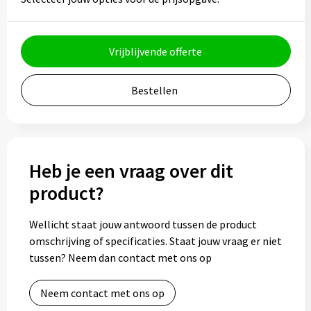
Bidons
Vrijblijvende offerte
Drinkbekers
Drinkflessen
Bestellen
Thermosflessen
Thermosbekers
Heb je een vraag over dit
product?
Mokken & kopjes
Glazen
Wellicht staat jouw antwoord tussen de product
omschrijving of specificaties. Staat jouw vraag er niet
Lunchboxen
tussen? Neem dan contact met ons op
Snoep
Neem contact met ons op