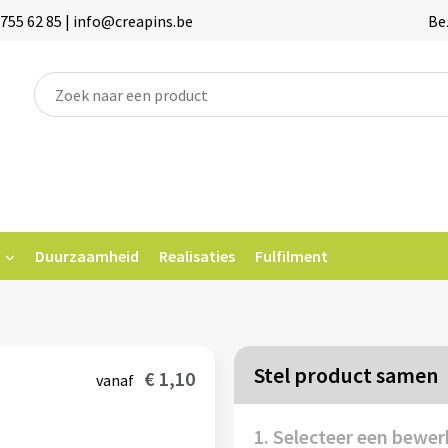
755 62 85 | info@creapins.be
Be
Duurzaamheid
Realisaties
Fulfilment
Stel product samen
€ 1,10
vanaf
1. Selecteer een bewer