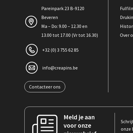
Pareinpark 23 B-9120
Fulfi
Beveren
Druki
Ma – Do: 9.00 – 12.30 en
Histor
13.00 tot 17.00 (Vr tot 16.30)
Over 
+32 (0) 3 755 62 85
info@creapins.be
Contacteer ons
Meld je aan
Schrij
voor onze
onze 