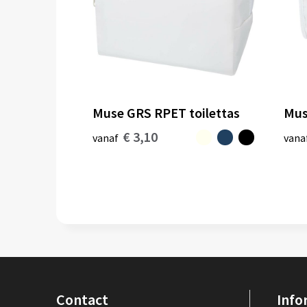
Muse GRS RPET toilettas
Mus
€ 3,10
vanaf
vana
Contact
Info