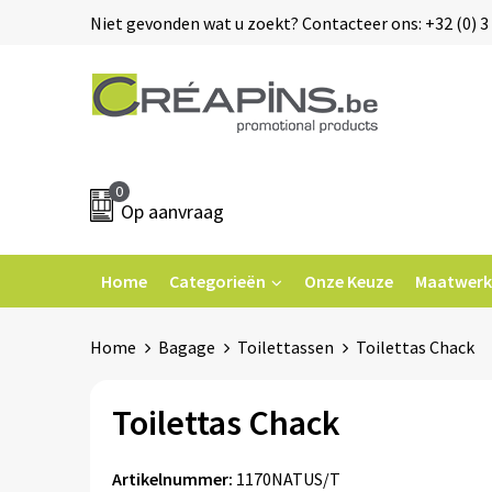
Niet gevonden wat u zoekt? Contacteer ons: +32 (0) 3 
0
Op aanvraag
Home
Categorieën
Onze Keuze
Maatwerk
Home
Bagage
Toilettassen
Toilettas Chack
Toilettas Chack
Artikelnummer:
1170NATUS/T