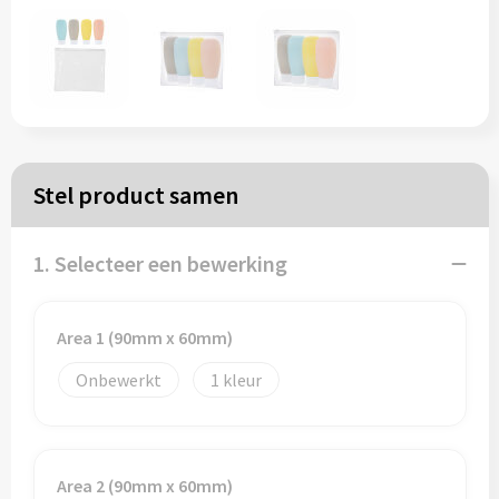
Papieren tassen
Reistassen
Zakelijk
Stel product samen
Rugzakken
1. Selecteer een bewerking
Schoudertassen
Koeltassen
Area 1 (90mm x 60mm)
Onbewerkt
1
Schrijf & papierwaren
Balpennen
Area 2 (90mm x 60mm)