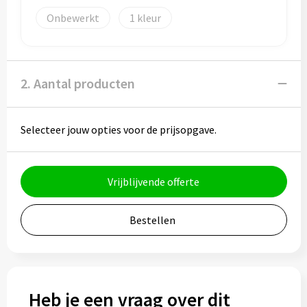
Potloden
Onbewerkt
1
Markeerstiften
Geschenksets
2. Aantal producten
Merken
Selecteer jouw opties voor de prijsopgave.
Notaboekjes
Zelfklevende memo's
Vrijblijvende offerte
Notablokken
Bestellen
Mappen
Eten & drinken
Heb je een vraag over dit