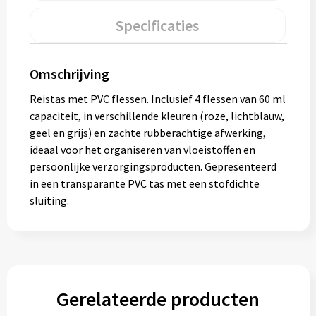
Muntjes
Specificaties
Paraplu's
Omschrijving
Reistas met PVC flessen. Inclusief 4 flessen van 60 ml
Stormparaplu's
capaciteit, in verschillende kleuren (roze, lichtblauw,
geel en grijs) en zachte rubberachtige afwerking,
Klassieke paraplu's
ideaal voor het organiseren van vloeistoffen en
persoonlijke verzorgingsproducten. Gepresenteerd
Opvouwbare paraplu's
in een transparante PVC tas met een stofdichte
sluiting.
Divers
Technologie
Vrije tijd
Gerelateerde producten