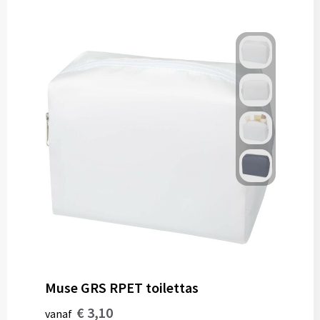
Gereedschap
Persoonlijke verzorging
Zonnebrillen
EHBO
Verpakkingen
Pashouders
Muse GRS RPET toilettas
€ 3,10
vanaf