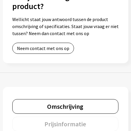
product?
Bidons
Wellicht staat jouw antwoord tussen de product
Drinkbekers
omschrijving of specificaties. Staat jouw vraag er niet
tussen? Neem dan contact met ons op
Drinkflessen
Neem contact met ons op
Thermosflessen
Thermosbekers
Mokken & kopjes
Glazen
Omschrijving
Lunchboxen
Snoep
Prijsinformatie