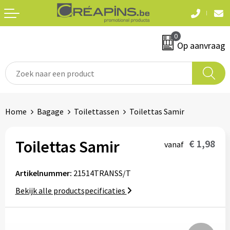
Terug
Terug
0
Textiel
Sleutelhangers
Op aanvraag
T-shirts
Automerken
Polo's
Divers
Home
Bagage
Toilettassen
Toilettas Samir
Sweaters en hoodies
Eten & drinken
Fleeces
Toilettas Samir
€ 1,98
vanaf
Snoepgoed
Jassen
Artikelnummer:
21514TRANSS/T
Waterflesjes
Hemden
Bekijk alle productspecificaties
Badtextiel & douche
Schrijf & papierwaren