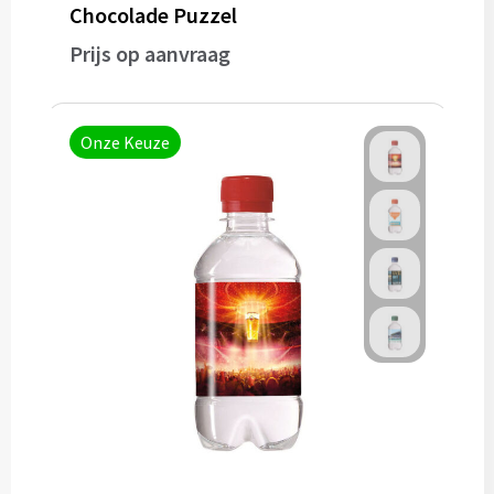
Potloden
Chocolade Puzzel
Prijs op aanvraag
Markeerstiften
Geschenksets
Onze Keuze
Merken
Notaboekjes
Zelfklevende memo's
Notablokken
Mappen
Eten & drinken