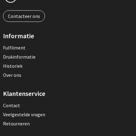
Muntjes
Contacteer ons
Paraplu's
Informatie
Stormparaplu's
Fulfilment
Drukinformatie
Klassieke paraplu's
Historiek
Opvouwbare paraplu's
Over ons
Klantenservice
Divers
Contact
Technologie
Veelgestelde vragen
Retourneren
Vrije tijd