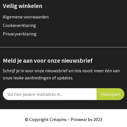
Veilig winkelen
Gereedschap
Algemene voorwaarden
Persoonlijke verzorging
Cookieverklaring
Zonnebrillen
Privacyverklaring
EHBO
Meld je aan voor onze nieuwsbrief
Verpakkingen
Schrijf je in voor onze nieuwsbrief en mis nooit meer één van
Pashouders
onze leuke aanbiedingen of updates.
© Copyright Créapins – Prowear bv 2023