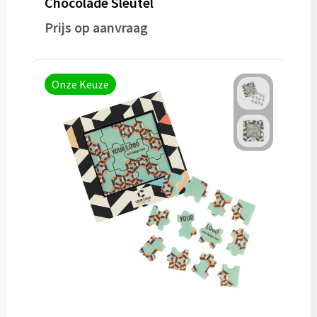
Chocolade Sleutel
Prijs op aanvraag
Papieren tassen
Reistassen
Onze Keuze
Zakelijk
Rugzakken
Schoudertassen
Koeltassen
Schrijf & papierwaren
Balpennen