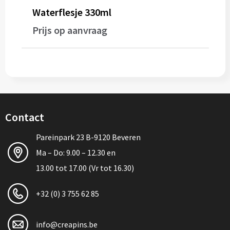
Waterflesje 330ml
Bidons
Prijs op aanvraag
Drinkbekers
Drinkflessen
Thermosflessen
Thermosbekers
Contact
Pareinpark 23 B-9120 Beveren
Mokken & kopjes
Ma – Do: 9.00 – 12.30 en
Glazen
13.00 tot 17.00 (Vr tot 16.30)
Lunchboxen
+32 (0) 3 755 62 85
Snoep
info@creapins.be