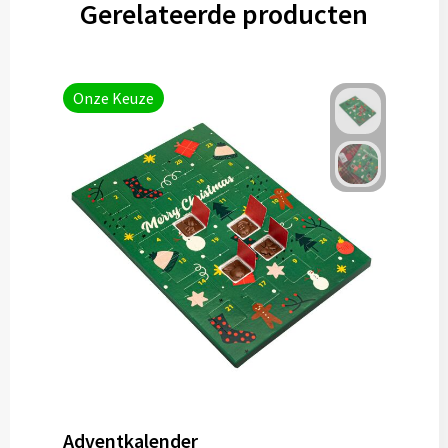
Gerelateerde producten
Gereedschap
Persoonlijke verzorging
Onze Keuze
Zonnebrillen
EHBO
Verpakkingen
Pashouders
Adventkalender