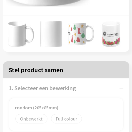
Papieren tassen
Reistassen
Zakelijk
Rugzakken
Stel product samen
Schoudertassen
Koeltassen
1. Selecteer een bewerking
Schrijf & papierwaren
rondom (205x85mm)
Onbewerkt
Full colour
Balpennen