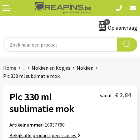
Terug
Terug
0
Textiel
Sleutelhangers
Op aanvraag
T-shirts
Automerken
Polo's
Divers
Home
...
Mokken en Kopjes
Mokken
Sweaters en hoodies
Pic 330 ml sublimatie mok
Eten & drinken
Fleeces
Snoepgoed
Pic 330 ml
€ 2,84
vanaf
Jassen
sublimatie mok
Waterflesjes
Hemden
Artikelnummer:
10037700
Badtextiel & douche
Schrijf & papierwaren
Bekijk alle productspecificaties