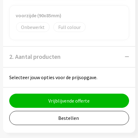
Potloden
voorzijde (90x85mm)
Markeerstiften
Onbewerkt
Full colour
Geschenksets
Merken
2. Aantal producten
Notaboekjes
Selecteer jouw opties voor de prijsopgave.
Zelfklevende memo's
Notablokken
Vrijblijvende offerte
Mappen
Bestellen
Eten & drinken