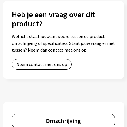
Bidons
Heb je een vraag over dit
product?
Drinkbekers
Drinkflessen
Wellicht staat jouw antwoord tussen de product
omschrijving of specificaties. Staat jouw vraag er niet
Thermosflessen
tussen? Neem dan contact met ons op
Thermosbekers
Neem contact met ons op
Mokken & kopjes
Glazen
Lunchboxen
Snoep
Omschrijving