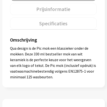
Muntjes
Prijsinformatie
Paraplu's
Specificaties
Stormparaplu's
Omschrijving
Klassieke paraplu's
Qua design is de Pic mok een klassieker onder de
mokken. Deze 330 ml bestseller mok van wit
Opvouwbare paraplu's
keramiek is de perfecte keuze voor het weergeven
van elk logo of tekst. De Pic mok (inclusief opdruk) is
vaatwasmachinebestendig volgens EN12875-1 voor
Divers
minimaal 125 wasbeurten.
Technologie
Vrije tijd