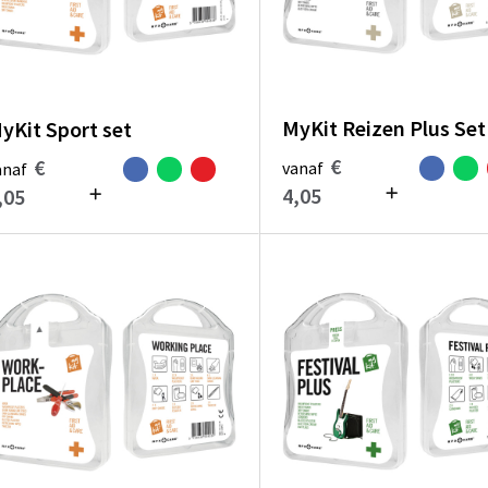
MyKit Reizen Plus Set
yKit Sport set
€
€
vanaf
anaf
4,05
,05