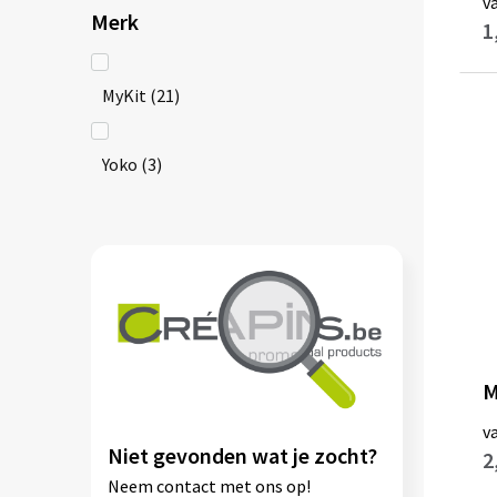
v
Merk
wit
(22)
1
MyKit
(21)
zwart
(23)
Yoko
(3)
M
v
Niet gevonden wat je zocht?
2
Neem contact met ons op!