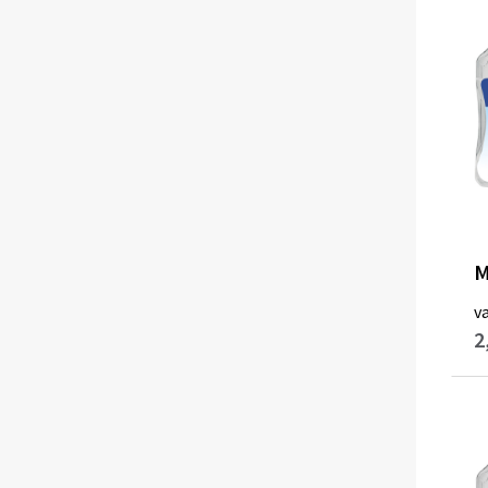
M
v
2