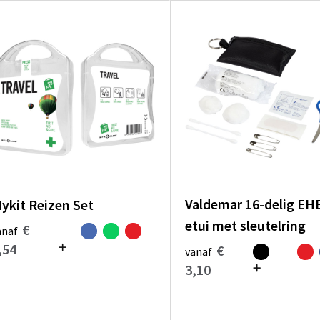
Valdemar 16-delig EH
ykit Reizen Set
etui met sleutelring
€
anaf
,54
€
vanaf
3,10