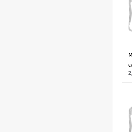
M
v
2