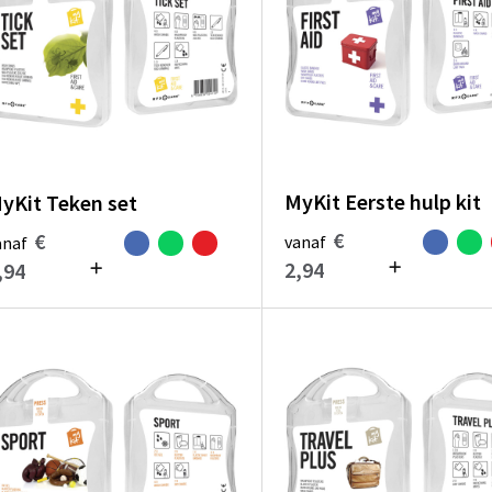
MyKit Eerste hulp kit
yKit Teken set
€
€
vanaf
anaf
2,94
,94