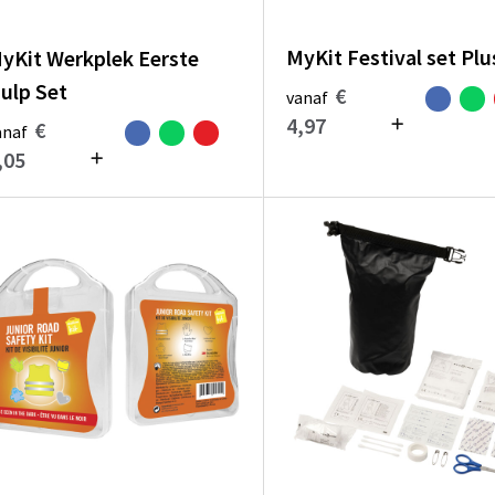
MyKit Festival set Plu
yKit Werkplek Eerste
ulp Set
€
vanaf
4,97
€
anaf
,05