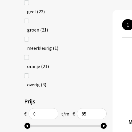
geel
(22)
1
groen
(21)
meerkleurig
(1)
oranje
(21)
overig
(3)
Prijs
rood
(24)
€
t/m
€
roze
(21)
M