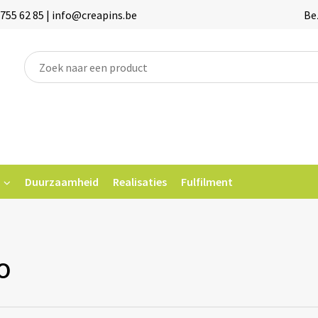
755 62 85 | info@creapins.be
Be
Duurzaamheid
Realisaties
Fulfilment
O