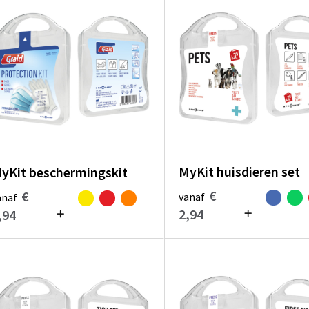
MyKit huisdieren set
yKit beschermingskit
€
€
vanaf
anaf
2,94
,94