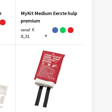
s
MyKit Medium Eerste hulp
premium
€
vanaf
8,31