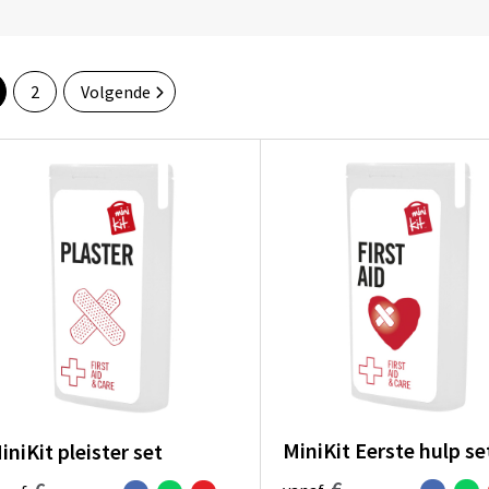
2
Volgende
MiniKit Eerste hulp se
iniKit pleister set
€