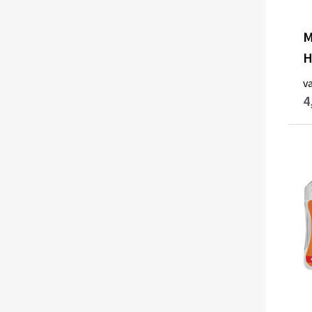
M
H
v
4