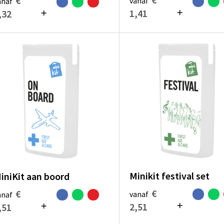
€
vanaf
anaf
1,41
,32
Minikit festival set
iniKit aan boord
€
€
vanaf
anaf
2,51
,51