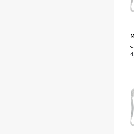
M
v
4