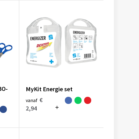
BO-
MyKit Energie set
€
vanaf
2,94