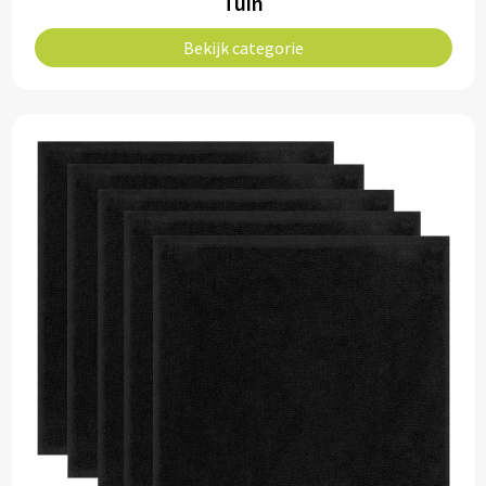
Tuin
Potloden
Bekijk categorie
Markeerstiften
Geschenksets
Merken
Notaboekjes
Zelfklevende memo's
Notablokken
Mappen
Eten & drinken