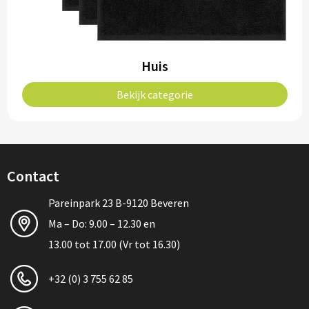
Bidons
Drinkbekers
Huis
Drinkflessen
Bekijk categorie
Thermosflessen
Thermosbekers
Contact
Mokken & kopjes
Pareinpark 23 B-9120 Beveren
Glazen
Ma – Do: 9.00 – 12.30 en
13.00 tot 17.00 (Vr tot 16.30)
Lunchboxen
+32 (0) 3 755 62 85
Snoep