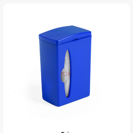
Papieren tassen
Reistassen
Zakelijk
Rugzakken
Schoudertassen
Koeltassen
Schrijf & papierwaren
Balpennen