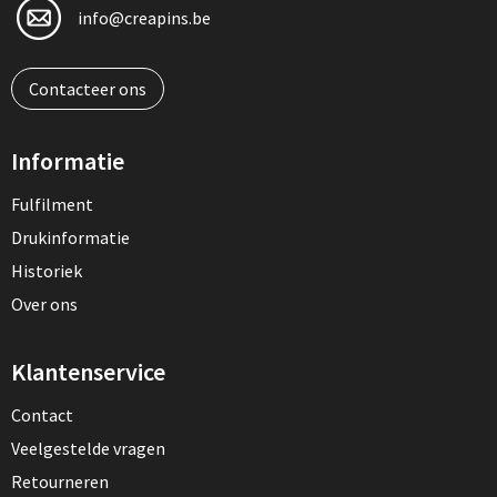
info@creapins.be
Muntjes
Contacteer ons
Paraplu's
Informatie
Stormparaplu's
Fulfilment
Klassieke paraplu's
Drukinformatie
Opvouwbare paraplu's
Historiek
Over ons
Divers
Klantenservice
Technologie
Contact
Veelgestelde vragen
Vrije tijd
Retourneren