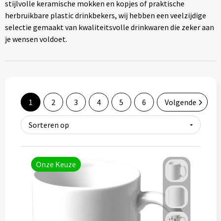
stijlvolle keramische mokken en kopjes of praktische
Schorten
Notaboekje
herbruikbare plastic drinkbekers, wij hebben een veelzijdige
selectie gemaakt van kwaliteitsvolle drinkwaren die zeker aan
High-Vis
je wensen voldoet.
Kids & Baby's
Petten
1
2
3
4
5
6
Volgende
Mutsen
Handschoenen en sjaals
Onze Keuze
Bagage
Katoenen draagtassen
Boodschappentassen