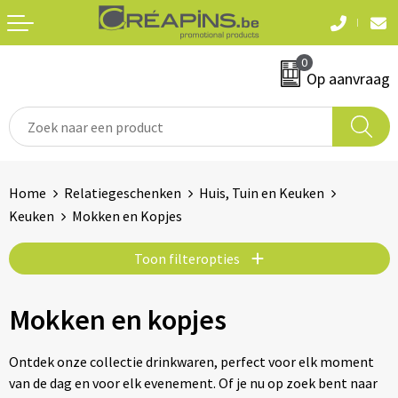
Terug
Terug
0
Textiel
Sleutelhangers
Op aanvraag
T-shirts
Automerken
Polo's
Divers
Home
Relatiegeschenken
Huis, Tuin en Keuken
Sweaters en hoodies
Keuken
Mokken en Kopjes
Eten & drinken
Fleeces
Toon filteropties
Snoepgoed
Jassen
Waterflesjes
Mokken en kopjes
Hemden
Ontdek onze collectie drinkwaren, perfect voor elk moment
Badtextiel & douche
Schrijf & papierwaren
van de dag en voor elk evenement. Of je nu op zoek bent naar