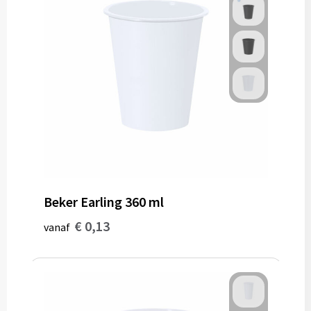
Muntjes
Paraplu's
Stormparaplu's
Klassieke paraplu's
Opvouwbare paraplu's
Beker Earling 360 ml
Divers
€ 0,13
vanaf
Technologie
Vrije tijd