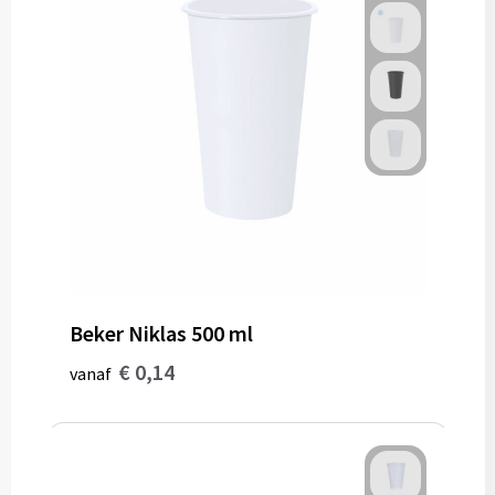
Gereedschap
Persoonlijke verzorging
Zonnebrillen
EHBO
Verpakkingen
Pashouders
Beker Niklas 500 ml
€ 0,14
vanaf