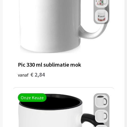
Papieren tassen
Reistassen
Zakelijk
Rugzakken
Pic 330 ml sublimatie mok
Schoudertassen
€ 2,84
vanaf
Koeltassen
Onze Keuze
Schrijf & papierwaren
Balpennen