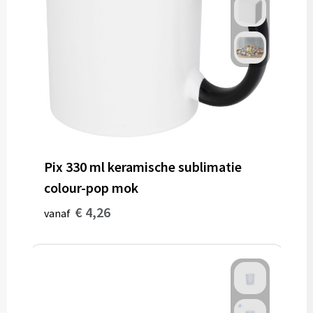
Potloden
Markeerstiften
Geschenksets
Merken
Notaboekjes
Pix 330 ml keramische sublimatie
Zelfklevende memo's
colour-pop mok
€ 4,26
Notablokken
vanaf
Mappen
Eten & drinken