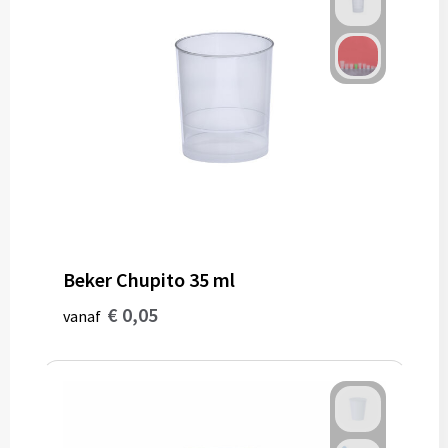
Bidons
Drinkbekers
Drinkflessen
Thermosflessen
Thermosbekers
Mokken & kopjes
Beker Chupito 35 ml
€ 0,05
vanaf
Glazen
Lunchboxen
Snoep