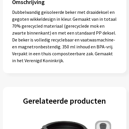
Omschrijving
Gereedschap
Dubbelwandig geïsoleerde beker met draaideksel en
Persoonlijke verzorging
gegoten wikkeldesign in kleur. Gemaakt van in totaal
70% gerecycled materiaal (gerecyclede mok en
Zonnebrillen
zwarte binnenkant) en met een standaard PP deksel.
De beker is volledig recyclebaar en vaatwasmachine-
en magnetronbestendig. 350 ml inhoud en BPA-vrij.
EHBO
Verpakt in een thuis composteerbare zak. Gemaakt
in het Verenigd Koninkrijk.
Verpakkingen
Pashouders
Gerelateerde producten