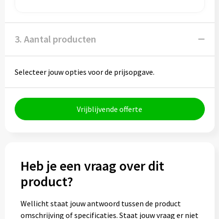
Bidons
Drinkbekers
3. Aantal producten
Drinkflessen
Selecteer jouw opties voor de prijsopgave.
Thermosflessen
Thermosbekers
Vrijblijvende offerte
Mokken & kopjes
Glazen
Heb je een vraag over dit
product?
Lunchboxen
Wellicht staat jouw antwoord tussen de product
Snoep
omschrijving of specificaties. Staat jouw vraag er niet