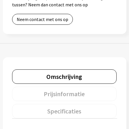
tussen? Neem dan contact met ons op
Muntjes
Neem contact met ons op
Paraplu's
Stormparaplu's
Klassieke paraplu's
Opvouwbare paraplu's
Omschrijving
Divers
Prijsinformatie
Technologie
Specificaties
Vrije tijd