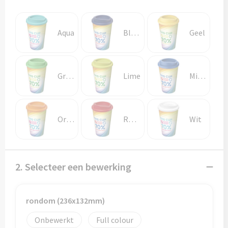
Potloden
Markeerstiften
Aqua
Blauw
Geel
Geschenksets
Groen
Lime
Middenblauw
Merken
Notaboekjes
Oranje
Rood
Wit
Zelfklevende memo's
Notablokken
2. Selecteer een bewerking
Mappen
rondom (236x132mm)
Eten & drinken
Onbewerkt
Full colour