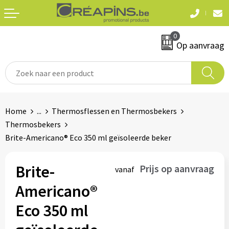
Terug
Terug
0
Textiel
Sleutelhangers
Op aanvraag
T-shirts
Automerken
Polo's
Divers
Home
...
Thermosflessen en Thermosbekers
Sweaters en hoodies
Thermosbekers
Eten & drinken
Brite-Americano® Eco 350 ml geïsoleerde beker
Fleeces
Snoepgoed
Jassen
Brite-
Prijs op aanvraag
vanaf
Waterflesjes
Americano®
Hemden
Eco 350 ml
Badtextiel & douche
Schrijf & papierwaren