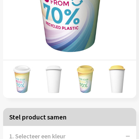
Papieren tassen
Reistassen
Zakelijk
Rugzakken
Schoudertassen
Koeltassen
Schrijf & papierwaren
Stel product samen
Balpennen
1. Selecteer een kleur