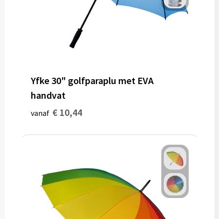
Muntjes
Paraplu's
Stormparaplu's
Yfke 30" golfparaplu met EVA
handvat
Klassieke paraplu's
€ 10,44
vanaf
Opvouwbare paraplu's
Divers
Technologie
Vrije tijd