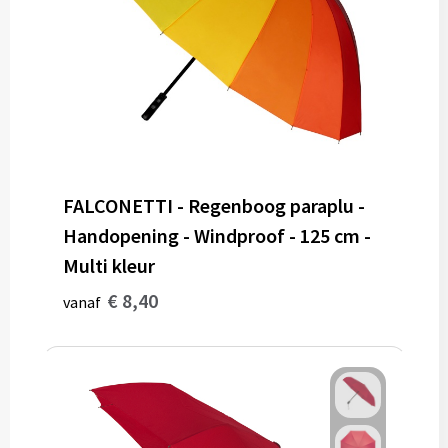
Gereedschap
Persoonlijke verzorging
Zonnebrillen
EHBO
FALCONETTI - Regenboog paraplu -
Verpakkingen
Handopening - Windproof - 125 cm -
Pashouders
Multi kleur
€ 8,40
vanaf