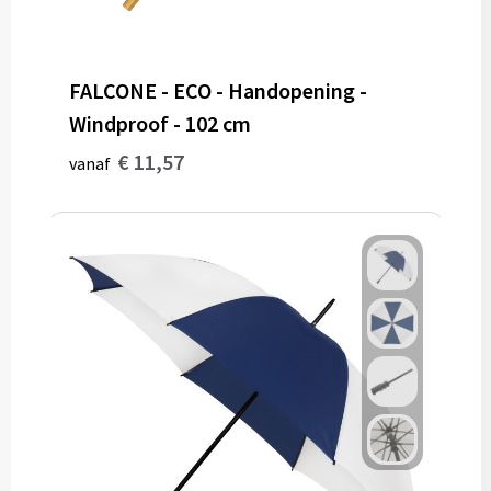
Potloden
Markeerstiften
FALCONE - ECO - Handopening -
Geschenksets
Windproof - 102 cm
€ 11,57
vanaf
Merken
Notaboekjes
Zelfklevende memo's
Notablokken
Mappen
Eten & drinken