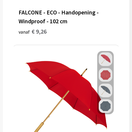
Papieren tassen
FALCONE - ECO - Handopening -
Windproof - 102 cm
Reistassen
€ 9,26
vanaf
Zakelijk
Rugzakken
Schoudertassen
Koeltassen
Schrijf & papierwaren
Balpennen