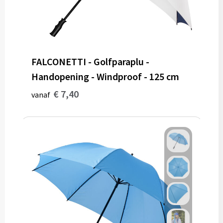
Bidons
Drinkbekers
FALCONETTI - Golfparaplu -
Drinkflessen
Handopening - Windproof - 125 cm
Thermosflessen
€ 7,40
vanaf
Thermosbekers
Mokken & kopjes
Glazen
Lunchboxen
Snoep