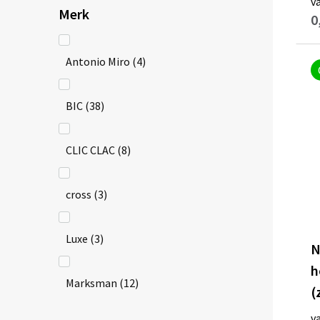
v
Merk
overig
(13)
0
Antonio Miro
(4)
paars
(28)
BIC
(38)
rood
(150)
CLIC CLAC
(8)
roze
(30)
cross
(3)
tweekleurig
(1)
Luxe
(3)
wit
(180)
N
h
Marksman
(12)
zilver
(34)
(
v