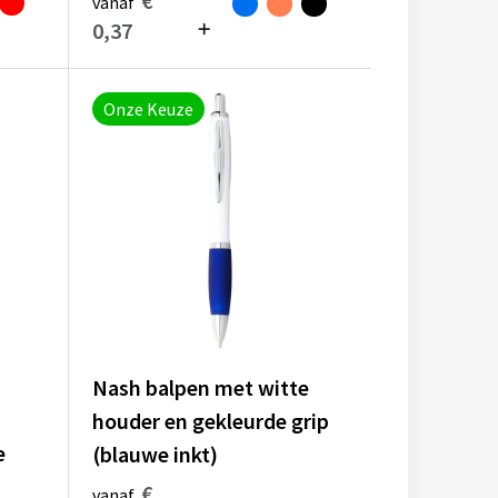
€
vanaf
0,37
Onze Keuze
Nash balpen met witte
houder en gekleurde grip
e
(blauwe inkt)
€
vanaf