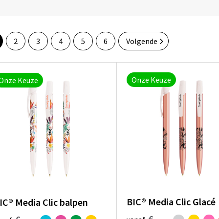
2
3
4
5
6
Volgende
Onze Keuze
Onze Keuze
BIC® Media Clic Glacé
IC® Media Clic balpen
€