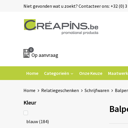
Niet gevonden wat u zoekt? Contacteer ons: +32 (0) 3 
0
Op aanvraag
Home
Categorieën
Onze Keuze
Maatwerk
Home
Relatiegeschenken
Schrijfwaren
Balpe
Kleur
Balp
blauw
(184)