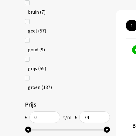
bruin
(7)
1
geel
(57)
goud
(9)
grijs
(59)
groen
(137)
Prijs
meerkleurig
(8)
€
t/m
€
oranje
(72)
B