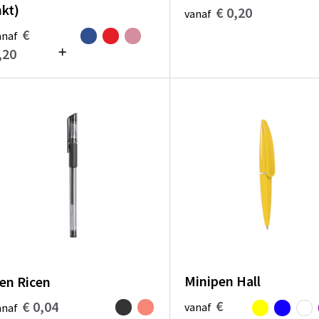
nkt)
€ 0,20
vanaf
€
anaf
,20
Minipen Hall
en Ricen
€
€ 0,04
vanaf
anaf