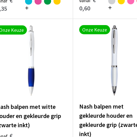
€
vanaf
anaf
0,60
,35
Onze Keuze
Onze Keuze
Nash balpen met
ash balpen met witte
gekleurde houder en
ouder en gekleurde grip
gekleurde grip (zwart
zwarte inkt)
inkt)
€
anaf