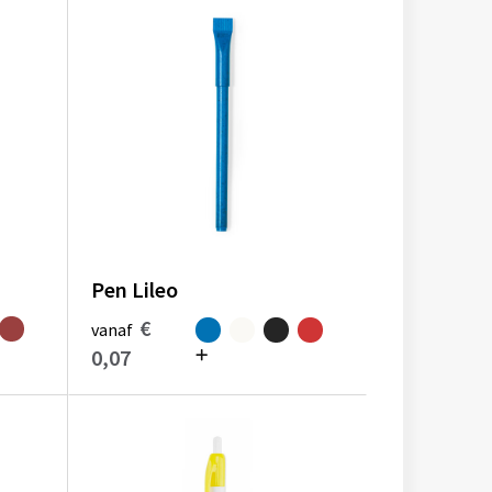
Pen Lileo
€
vanaf
0,07