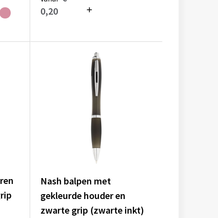
0,20
eren
Nash balpen met
rip
gekleurde houder en
zwarte grip (zwarte inkt)