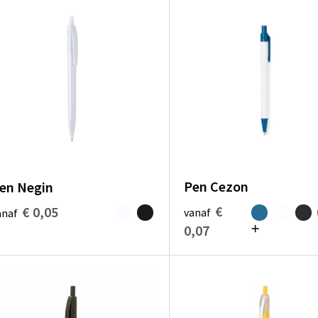
Pen Cezon
en Negin
€
€ 0,05
vanaf
anaf
0,07