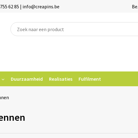
755 62 85 | info@creapins.be
Be
Duurzaamheid
Realisaties
Fulfilment
nnen
ennen