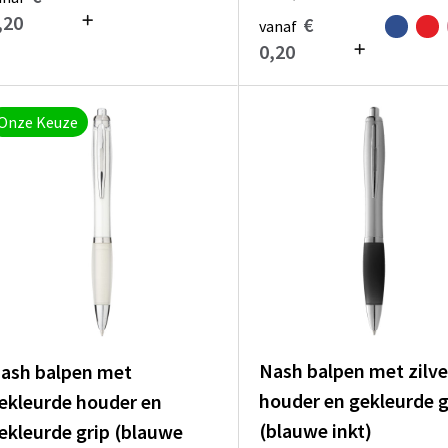
,20
€
vanaf
0,20
Onze Keuze
Nash balpen met zilv
ash balpen met
houder en gekleurde g
ekleurde houder en
(blauwe inkt)
ekleurde grip (blauwe